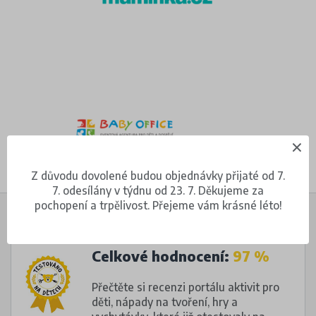
Z důvodu dovolené budou objednávky přijaté od 7.
7. odesílány v týdnu od 23. 7. Děkujeme za
pochopení a trpělivost. Přejeme vám krásné léto!
Celkové hodnocení:
97 %
Přečtěte si recenzi portálu aktivit pro
děti, nápady na tvoření, hry a