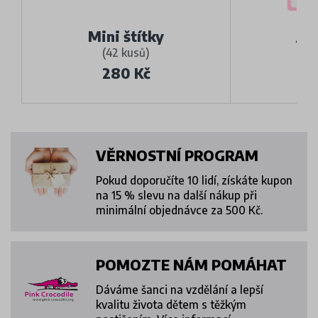
Je
Mini štítky
(42 kusů)
(
280 Kč
VĚRNOSTNÍ PROGRAM
Pokud doporučíte 10 lidí, získáte kupon
na 15 % slevu na další nákup při
minimální objednávce za 500 Kč.
POMOZTE NÁM POMÁHAT
Dáváme šanci na vzdělání a lepší
kvalitu života dětem s těžkým