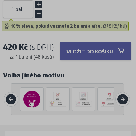
bal
10% sleva, pokud vezmete 2 balení a více.
(378 Kč / bal)
420 Kč
(s DPH)
VLOŽIT DO KOŠÍKU
za 1 balení (48 kusů)
Volba jiného motivu