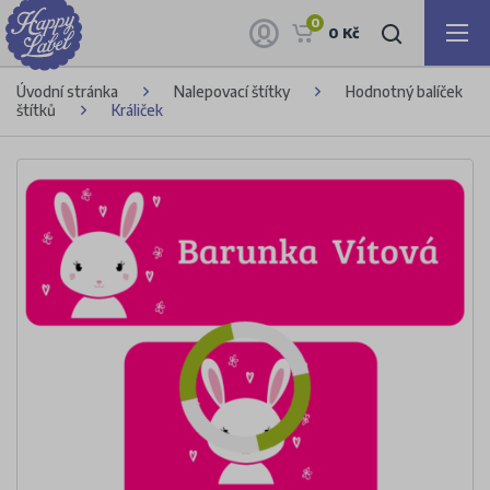
0
0 Kč
Úvodní stránka
Nalepovací štítky
Hodnotný balíček
štítků
Králiček