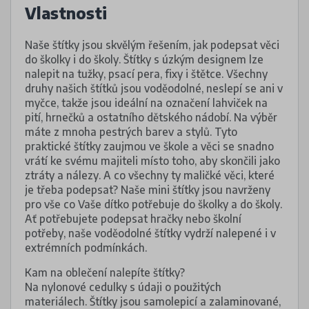
Vlastnosti
Naše štítky jsou skvělým řešením, jak podepsat věci
do školky i do školy. Štítky s úzkým designem lze
nalepit na tužky, psací pera, fixy i štětce. Všechny
druhy našich štítků jsou voděodolné, neslepí se ani v
myčce, takže jsou ideální na označení lahviček na
pití, hrnečků a ostatního dětského nádobí. Na výběr
máte z mnoha pestrých barev a stylů. Tyto
praktické štítky zaujmou ve škole a věci se snadno
vrátí ke svému majiteli místo toho, aby skončili jako
ztráty a nálezy. A co všechny ty maličké věci, které
je třeba podepsat? Naše mini štítky jsou navrženy
pro vše co Vaše dítko potřebuje do školky a do školy.
Ať potřebujete podepsat hračky nebo školní
potřeby, naše voděodolné štítky vydrží nalepené i v
extrémních podmínkách.
Kam na oblečení nalepíte štítky?
Na nylonové cedulky s údaji o použitých
materiálech. Štítky jsou samolepicí a zalaminované,