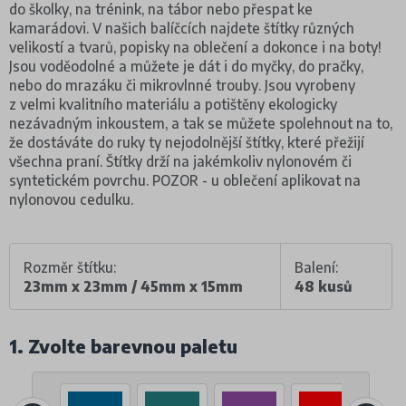
do školky, na trénink, na tábor nebo přespat ke
kamarádovi. V našich balíčcích najdete štítky různých
velikostí a tvarů, popisky na oblečení a dokonce i na boty!
Jsou voděodolné a můžete je dát i do myčky, do pračky,
nebo do mrazáku či mikrovlnné trouby. Jsou vyrobeny
z velmi kvalitního materiálu a potištěny ekologicky
nezávadným inkoustem, a tak se můžete spolehnout na to,
že dostáváte do ruky ty nejodolnější štítky, které přežijí
všechna praní. Štítky drží na jakémkoliv nylonovém či
syntetickém povrchu. POZOR - u oblečení aplikovat na
nylonovou cedulku.
Rozměr štítku:
Balení:
23mm x 23mm / 45mm x 15mm
48 kusů
1. Zvolte barevnou paletu