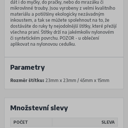
dát i do myčky, do pračky, nebo do mrazáku či
mikrovlnné trouby. Jsou vyrobeny z velmi kvalitního
materiálu a potištěny ekologicky nezávadným
inkoustem, a tak se můžete spolehnout na to, že
dostáváte do ruky ty nejodolnější štítky, které přežijí
všechna praní. Štítky drží na jakémkoliv nylonovém
či syntetickém povrchu. POZOR - u oblečení
aplikovat na nylonovou cedulku.
Parametry
Rozměr štítku:
23mm x 23mm / 45mm x 15mm
Množstevní slevy
POČET
SLEVA