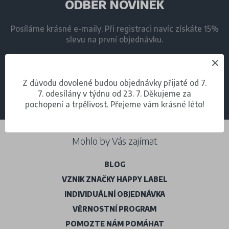
ODBĚR NOVINEK
Posíláme krásné e-maily. Při registraci navíc získáte 15%
slevu na první objednávku.
Z důvodu dovolené budou objednávky přijaté od 7.
7. odesílány v týdnu od 23. 7. Děkujeme za
ODEBÍRAT
pochopení a trpělivost. Přejeme vám krásné léto!
Mohlo by Vás zajímat
BLOG
VZNIK ZNAČKY HAPPY LABEL
INDIVIDUÁLNÍ OBJEDNÁVKA
VĚRNOSTNÍ PROGRAM
POMOZTE NÁM POMÁHAT