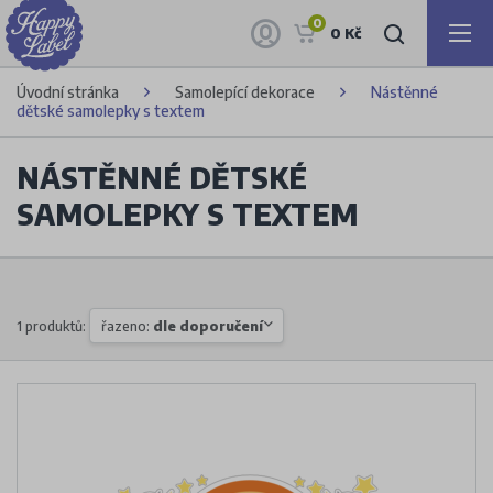
0
0 Kč
Úvodní stránka
Samolepící dekorace
Nástěnné
dětské samolepky s textem
NÁSTĚNNÉ DĚTSKÉ
SAMOLEPKY S TEXTEM
1 produktů:
řazeno:
dle doporučení