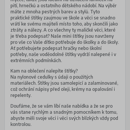
pití, hrnečků a ostatního dětského nádobí. Na výběr
máte z mnoha pestrých barev a stylů. Tyto
praktické štítky zaujmou ve škole a věci se snadno
vrátí ke svému majiteli místo toho, aby skončili jako
ztráty a nálezy. A co všechny ty maličké věci, které
je třeba podepsat? Naše mini štítky jsou navrženy
pro vše co Vaše dítko potřebuje do školky a do školy.
Ať potřebujete podepsat hračky nebo školní
potřeby, naše voděodolné štítky vydrží nalepené i v
extrémních podmínkách.
Kam na oblečení nalepíte štítky?
Na nylonové cedulky s údaji o použitých
materiálech. Štítky jsou samolepicí a zalaminované,
což ochrání nápisy před oleji, krémy na opalování i
repelenty.
Doufáme, že se vám líbí naše nabídka a že se pro
vás stane rychlým a snadným pomocníkem k tomu,
abyste měli svoje věci i věci svých blízkých vždy pod
kontrolou.