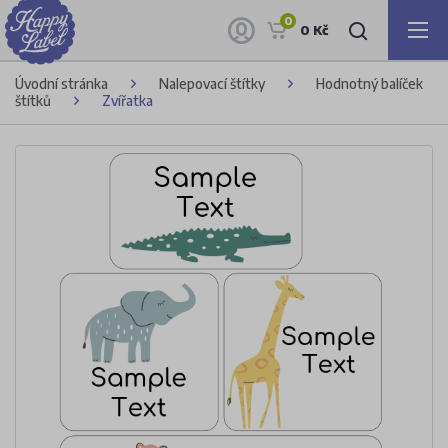
0
0 Kč
Úvodní stránka
Nalepovací štítky
Hodnotný balíček
štítků
Zvířatka