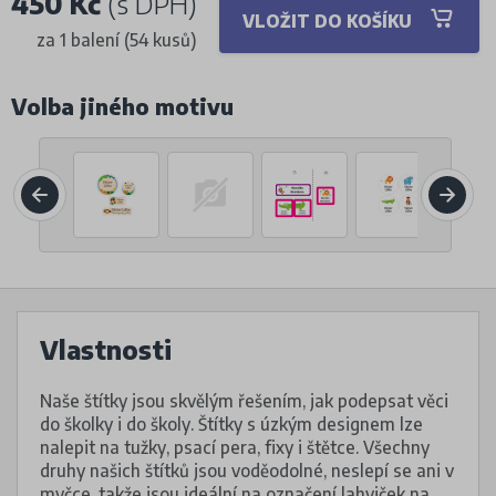
450 Kč
(s DPH)
VLOŽIT DO KOŠÍKU
za 1 balení (54 kusů)
Volba jiného motivu
Vlastnosti
Naše štítky jsou skvělým řešením, jak podepsat věci
do školky i do školy. Štítky s úzkým designem lze
nalepit na tužky, psací pera, fixy i štětce. Všechny
druhy našich štítků jsou voděodolné, neslepí se ani v
myčce, takže jsou ideální na označení lahviček na