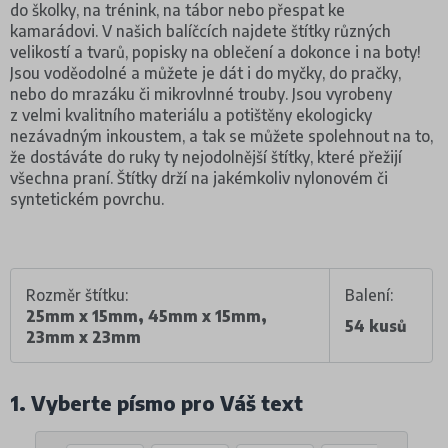
do školky, na trénink, na tábor nebo přespat ke
kamarádovi. V našich balíčcích najdete štítky různých
velikostí a tvarů, popisky na oblečení a dokonce i na boty!
Jsou voděodolné a můžete je dát i do myčky, do pračky,
nebo do mrazáku či mikrovlnné trouby. Jsou vyrobeny
z velmi kvalitního materiálu a potištěny ekologicky
nezávadným inkoustem, a tak se můžete spolehnout na to,
že dostáváte do ruky ty nejodolnější štítky, které přežijí
všechna praní. Štítky drží na jakémkoliv nylonovém či
syntetickém povrchu.
Rozměr štítku:
Balení:
25mm x 15mm, 45mm x 15mm,
54 kusů
23mm x 23mm
1. Vyberte písmo pro Váš text