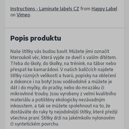
Instructions - Laminate labels CZ
from
Happy Label
on
Vimeo
.
Popis produktu
Naše štítky vás budou bavit. Můžete jimi označit
kteroukoli věc, která vyjde ze dveří s vaším dítětem.
Třeba do školy, do školky, na trénink, na tábor nebo
přespat ke kamarádovi. V našich balíčcích najdete
štítky různých velikostí a tvarů, popisky na oblečení
a dokonce i na boty! Jsou voděodolné a můžete je
dát i do myčky, do pračky, nebo do mrazáku či
mikrovlnné trouby. Jsou vyrobeny z velmi kvalitního
materiálu a potištěny ekologicky nezávadným
inkoustem, a tak se můžete spolehnout na to, že
dostáváte do ruky ty nejodolnější štítky, které přežijí
všechna praní. Štítky drží na jakémkoliv nylonovém
či syntetickém povrchu.