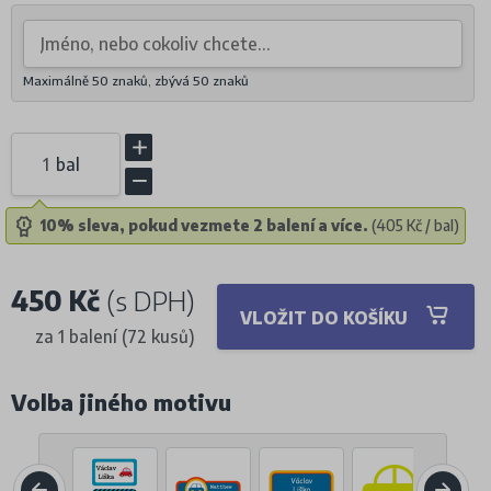
Maximálně 50 znaků, zbývá
50
znaků
bal
10% sleva, pokud vezmete 2 balení a více.
(405 Kč / bal)
450 Kč
(s DPH)
VLOŽIT DO KOŠÍKU
za 1 balení (72 kusů)
Volba jiného motivu