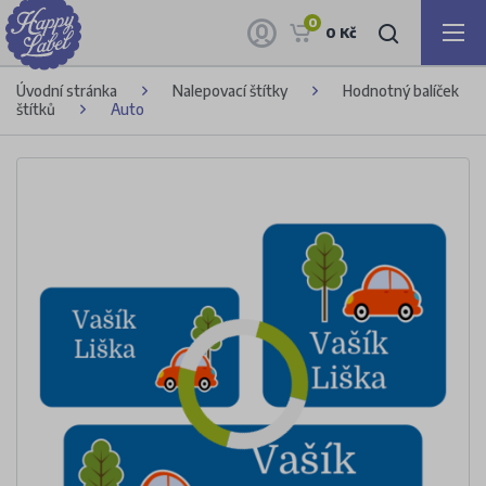
0
0 Kč
Úvodní stránka
Nalepovací štítky
Hodnotný balíček
štítků
Auto