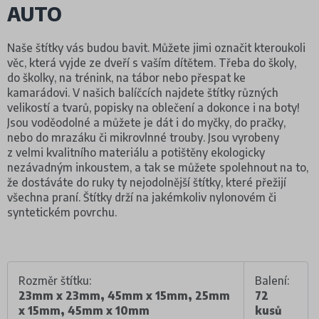
AUTO
Naše štítky vás budou bavit. Můžete jimi označit kteroukoli
věc, která vyjde ze dveří s vaším dítětem. Třeba do školy,
do školky, na trénink, na tábor nebo přespat ke
kamarádovi. V našich balíčcích najdete štítky různých
velikostí a tvarů, popisky na oblečení a dokonce i na boty!
Jsou voděodolné a můžete je dát i do myčky, do pračky,
nebo do mrazáku či mikrovlnné trouby. Jsou vyrobeny
z velmi kvalitního materiálu a potištěny ekologicky
nezávadným inkoustem, a tak se můžete spolehnout na to,
že dostáváte do ruky ty nejodolnější štítky, které přežijí
všechna praní. Štítky drží na jakémkoliv nylonovém či
syntetickém povrchu.
Rozměr štítku:
Balení:
23mm x 23mm, 45mm x 15mm, 25mm
72
x 15mm, 45mm x 10mm
kusů