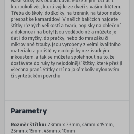
Naše štítky vás budou bavit. Můžete jimi označit
kteroukoli věc, která vyjde ze dveří s vaším dítětem.
Třeba do školy, do školky, na trénink, na tábor nebo
přespat ke kamarádovi. V našich balíčcích najdete
štítky různých velikostí a tvarů, popisky na oblečení
a dokonce i na boty! Jsou voděodolné a můžete je
dát i do myčky, do pračky, nebo do mrazáku či
mikrovlnné trouby. Jsou vyrobeny z velmi kvalitního
materiálu a potištěny ekologicky nezávadným
inkoustem, a tak se můžete spolehnout na to, že
dostáváte do ruky ty nejodolnější štítky, které přežijí
všechna praní. Štítky drží na jakémkoliv nylonovém
či syntetickém povrchu.
Parametry
Rozměr štítku:
23mm x 23mm, 45mm x 15mm,
25mm x 15mm, 45mm x 10mm