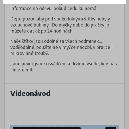
s informacemi o údržbě, případně na tištěné
informace na oděvu, pokud cedulku nemá.
Dejte pozor, aby pod voděodolnými štítky nebyly
vzduchové bubliny. Do myčky nebo do pračky je
můžete dát až po 24 hodinách.
Naše štítky jsou odolné za všech podmínek…
voděodolné, použitelné v myčce nádobí, v pračce i
mikrovlnné troubě.
Jsme pevní, jsme osvědčení a držíme všude, kde nás
chcete mít.
Videonávod