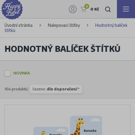
0
0 Kč
Úvodní stránka
Nalepovací štítky
Hodnotný balíček
štítků
HODNOTNÝ BALÍČEK ŠTÍTKŮ
NOVINKA
104 produktů:
řazeno:
dle doporučení