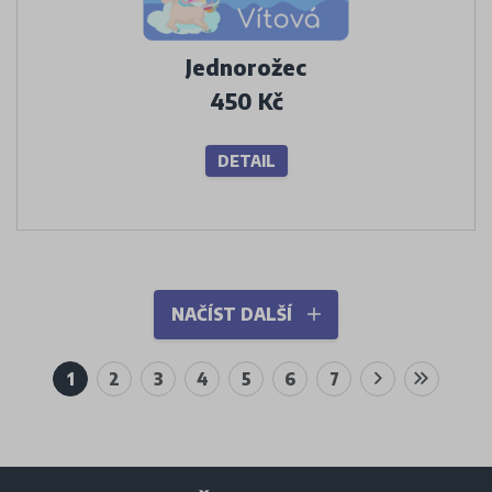
Jednorožec
450 Kč
DETAIL
NAČÍST DALŠÍ
1
2
3
4
5
6
7