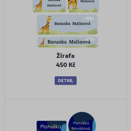
Žirafa
450 Kč
DETAIL