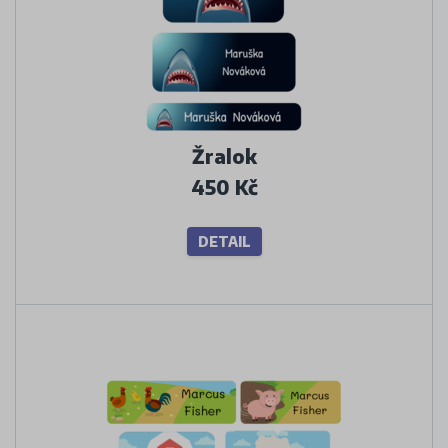
Žralok
450 Kč
DETAIL