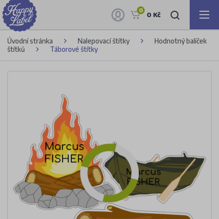
0
0 Kč
Úvodní stránka
Nalepovací štítky
Hodnotný balíček
štítků
Táborové štítky