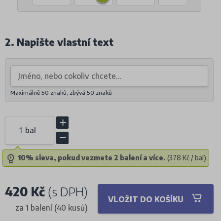
2. Napište vlastní text
Maximálně 50 znaků, zbývá
50
znaků
bal
10% sleva, pokud vezmete 2 balení a více.
(378 Kč / bal)
420 Kč
(s DPH)
VLOŽIT DO KOŠÍKU
za 1 balení (40 kusů)