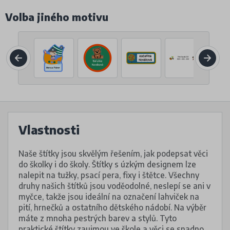
Volba jiného motivu
Vlastnosti
Naše štítky jsou skvělým řešením, jak podepsat věci
do školky i do školy. Štítky s úzkým designem lze
nalepit na tužky, psací pera, fixy i štětce. Všechny
druhy našich štítků jsou voděodolné, neslepí se ani v
myčce, takže jsou ideální na označení lahviček na
pití, hrnečků a ostatního dětského nádobí. Na výběr
máte z mnoha pestrých barev a stylů. Tyto
praktické štítky zaujmou ve škole a věci se snadno