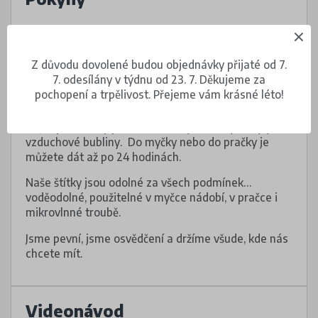
Štítky vhodné do myčky nádobí nalepte na čistý,
suchý a hladký povrch.
Z důvodu dovolené budou objednávky přijaté od 7.
Nalepovací štítky upevněte na oděvu na cedulku
7. odesílány v týdnu od 23. 7. Děkujeme za
s informacemi o údržbě, případně na tištěné
pochopení a trpělivost. Přejeme vám krásné léto!
informace na oděvu, pokud cedulku nemá.
Dejte pozor, aby pod voděodolnými štítky nebyly
vzduchové bubliny. Do myčky nebo do pračky je
můžete dát až po 24 hodinách.
Naše štítky jsou odolné za všech podmínek…
voděodolné, použitelné v myčce nádobí, v pračce i
mikrovlnné troubě.
Jsme pevní, jsme osvědčení a držíme všude, kde nás
chcete mít.
Videonávod