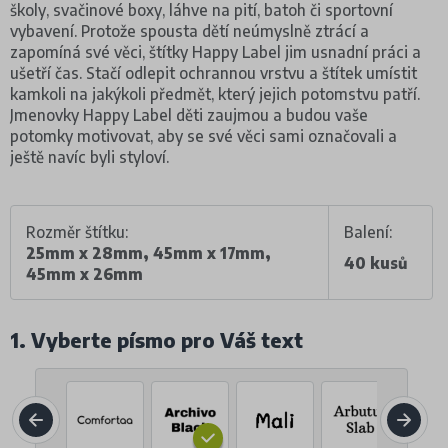
školy, svačinové boxy, láhve na pití, batoh či sportovní
vybavení. Protože spousta dětí neúmyslně ztrácí a
zapomíná své věci, štítky Happy Label jim usnadní práci a
ušetří čas. Stačí odlepit ochrannou vrstvu a štítek umístit
kamkoli na jakýkoli předmět, který jejich potomstvu patří.
Jmenovky Happy Label děti zaujmou a budou vaše
potomky motivovat, aby se své věci sami označovali a
ještě navíc byli styloví.
Rozměr štítku:
Balení:
25mm x 28mm, 45mm x 17mm,
40 kusů
45mm x 26mm
1. Vyberte písmo pro Váš text