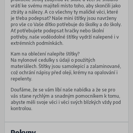
vrátí ke svému majiteli místo toho, aby skončili jako
ztráty a nálezy. A co všechny ty maličké věci, které
je třeba podepsat? Naše mini štítky jsou navrženy
pro vše co Vaše dítko potřebuje do školky a do školy.
Ať potřebujete podepsat hračky nebo školní
potřeby, naše voděodolné štítky vydrží nalepené i v
extrémních podmínkách.
Kam na oblečení nalepíte štítky?
Na nylonové cedulky s údaji o použitých
materiálech. Štítky jsou samolepicí a zalaminované,
což ochrání nápisy před oleji, krémy na opalování i
repelenty.
Doufáme, že se vám líbí naše nabídka a že se pro
vás stane rychlým a snadným pomocníkem k tomu,
abyste měli svoje věci i věci svých blízkých vždy pod
kontrolou.
Pokyny