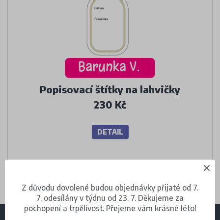
Popisovací štítky na lahvičky
230 Kč
DETAIL
Z důvodu dovolené budou objednávky přijaté od 7.
7. odesílány v týdnu od 23. 7. Děkujeme za
pochopení a trpělivost. Přejeme vám krásné léto!