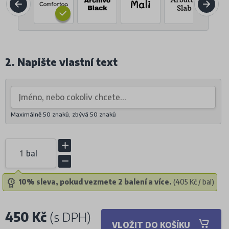
2. Napište vlastní text
Maximálně 50 znaků, zbývá
50
znaků
bal
10% sleva, pokud vezmete 2 balení a více.
(405 Kč / bal)
450 Kč
(s DPH)
VLOŽIT DO KOŠÍKU