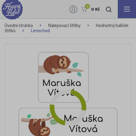
0
0 Kč
Úvodní stránka
Nalepovací štítky
Hodnotný balíček
štítků
Lenochod