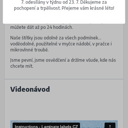
7. odesílány v týdnu od 23. 7. Děkujeme za
informace na oděvu, pokud cedulku nemá.
pochopení a trpělivost. Přejeme vám krásné léto!
Dejte pozor, aby pod voděodolnými štítky nebyly
vzduchové bubliny. Do myčky nebo do pračky je
můžete dát až po 24 hodinách.
Naše štítky jsou odolné za všech podmínek…
voděodolné, použitelné v myčce nádobí, v pračce i
mikrovlnné troubě.
Jsme pevní, jsme osvědčení a držíme všude, kde nás
chcete mít.
Videonávod