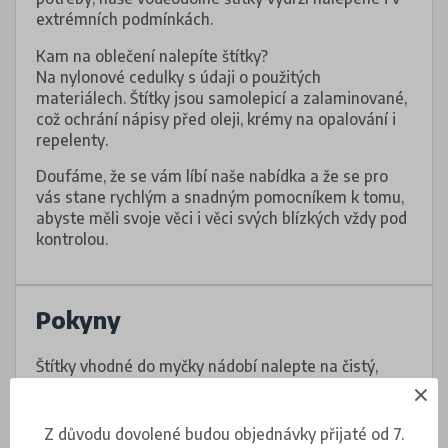
extrémních podmínkách.
Kam na oblečení nalepíte štítky?
Na nylonové cedulky s údaji o použitých
materiálech. Štítky jsou samolepicí a zalaminované,
což ochrání nápisy před oleji, krémy na opalování i
repelenty.
Doufáme, že se vám líbí naše nabídka a že se pro
vás stane rychlým a snadným pomocníkem k tomu,
abyste měli svoje věci i věci svých blízkých vždy pod
kontrolou.
Pokyny
Štítky vhodné do myčky nádobí nalepte na čistý,
suchý a hladký povrch.
Nalepovací štítky upevněte na oděvu na cedulku
Z důvodu dovolené budou objednávky přijaté od 7.
s informacemi o údržbě, případně na tištěné