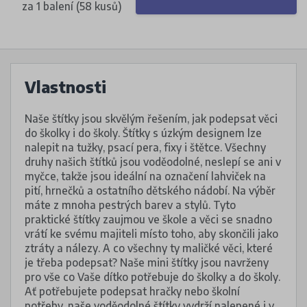
za 1 balení (58 kusů)
Vlastnosti
Naše štítky jsou skvělým řešením, jak podepsat věci
do školky i do školy. Štítky s úzkým designem lze
nalepit na tužky, psací pera, fixy i štětce. Všechny
druhy našich štítků jsou voděodolné, neslepí se ani v
myčce, takže jsou ideální na označení lahviček na
pití, hrnečků a ostatního dětského nádobí. Na výběr
máte z mnoha pestrých barev a stylů. Tyto
praktické štítky zaujmou ve škole a věci se snadno
vrátí ke svému majiteli místo toho, aby skončili jako
ztráty a nálezy. A co všechny ty maličké věci, které
je třeba podepsat? Naše mini štítky jsou navrženy
pro vše co Vaše dítko potřebuje do školky a do školy.
Ať potřebujete podepsat hračky nebo školní
potřeby, naše voděodolné štítky vydrží nalepené i v