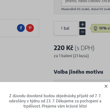
Maximálně 50 znaků, zbývá
50
zna
bal
10% sl
220 Kč
(s DPH)
za 1 balení (21 kusů)
Volba jiného motivu
Z důvodu dovolené budou objednávky přijaté od 7. 7.
odesílány v týdnu od 23. 7. Děkujeme za pochopení a
trpělivost. Přejeme vám krásné léto!