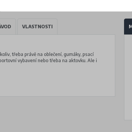
ÁVOD
VLASTNOSTI
M
okoliv, třeba právě na oblečení, gumáky, psací
sportovní vybavení nebo třeba na aktovku. Ale i