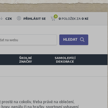
0
CZK
PŘIHLÁSIT SE
0
POLOŽEK ZA
0 Kč
HLEDAT
ŠKOLNÍ
SAMOLEPÍCÍ
ZNAČKY
DEKORACE
t prostě na cokoliv, třeba právě na oblečení,
 boxy, penály či na hračky, sportovní vybavení