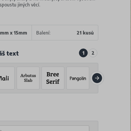
spoustu jiných věcí.
5mm x 15mm
Balení:
21 kusů
áš text
1
2