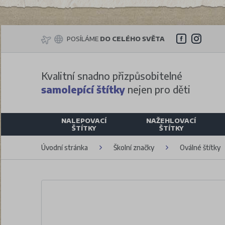
POSÍLÁME
DO CELÉHO SVĚTA
Kvalitní snadno přizpůsobitelné
samolepící štítky
nejen pro děti
NALEPOVACÍ
NAŽEHLOVACÍ
ŠTÍTKY
ŠTÍTKY
Úvodní stránka
Školní značky
Oválné štítky