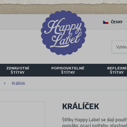
ČESKY
ZDRAVOTNÍ
POPISOVATELNÉ
REFLEXNÍ
ŠTÍTKY
ŠTÍTKY
ŠTÍTKY
Králíček
KRÁLÍČEK
Štítky Happy Label se dají použí
gumáky, psací potřeby, plastové