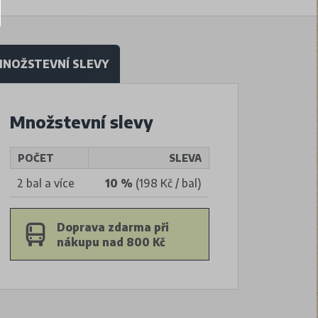
NOŽSTEVNÍ SLEVY
Množstevní slevy
POČET
SLEVA
2 bal a více
10 %
(198 Kč / bal)
Doprava zdarma při
nákupu nad 800 Kč