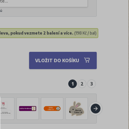
ků
eva, pokud vezmete 2 balení a více.
(198 Kč / bal)
VLOŽIT DO KOŠÍKU
1
2
3