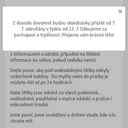
Pokyny
Z důvodu dovolené budou objednávky přijaté od 7.
7. odesílány v týdnu od 23. 7. Děkujeme za
Štítky vhodné do myčky nádobí nalepte na čistý,
pochopení a trpělivost. Přejeme vám krásné léto!
suchý a hladký povrch.
Nalepovací štítky upevněte na oděvu na cedulku
s informacemi o údržbě, případně na tištěné
informace na oděvu, pokud cedulku nemá.
Dejte pozor, aby pod voděodolnými štítky nebyly
vzduchové bubliny. Do myčky nebo do pračky je
můžete dát až po 24 hodinách.
Naše štítky jsou odolné za všech podmínek…
voděodolné, použitelné v myčce nádobí, v pračce i
mikrovlnné troubě.
Jsme pevní, jsme osvědčení a držíme všude, kde nás
chcete mít.