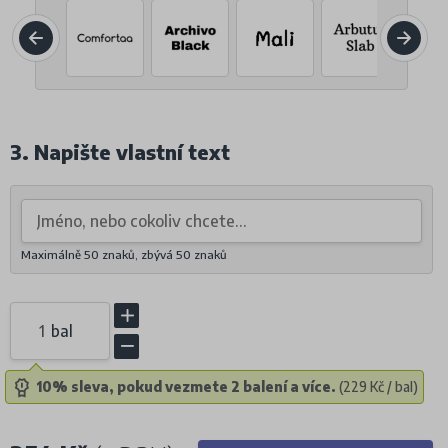
3. Napište vlastní text
Maximálně 50 znaků, zbývá
50
znaků
bal
10% sleva, pokud vezmete 2 balení a více.
(229 Kč / bal)