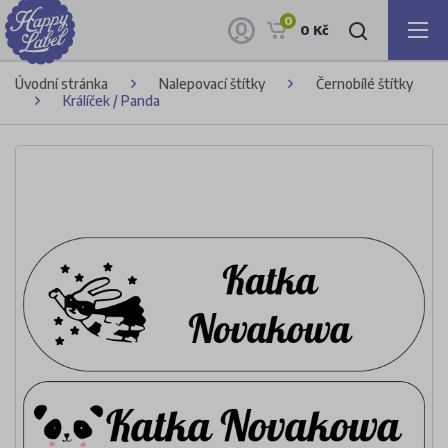
0
0 Kč
Úvodní stránka
Nalepovací štítky
Černobílé štítky
Králíček / Panda