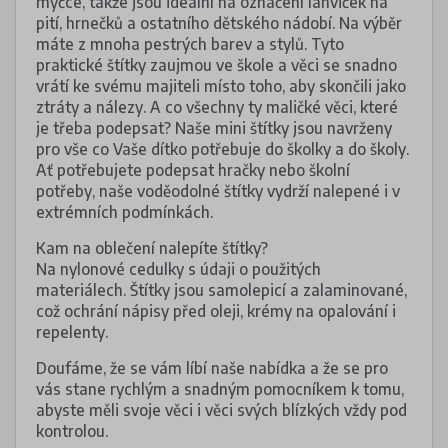
myčce, takže jsou ideální na označení lahviček na
pití, hrnečků a ostatního dětského nádobí. Na výběr
máte z mnoha pestrých barev a stylů. Tyto
praktické štítky zaujmou ve škole a věci se snadno
vrátí ke svému majiteli místo toho, aby skončili jako
ztráty a nálezy. A co všechny ty maličké věci, které
je třeba podepsat? Naše mini štítky jsou navrženy
pro vše co Vaše dítko potřebuje do školky a do školy.
Ať potřebujete podepsat hračky nebo školní
potřeby, naše voděodolné štítky vydrží nalepené i v
extrémních podmínkách.
Kam na oblečení nalepíte štítky?
Na nylonové cedulky s údaji o použitých
materiálech. Štítky jsou samolepicí a zalaminované,
což ochrání nápisy před oleji, krémy na opalování i
repelenty.
Doufáme, že se vám líbí naše nabídka a že se pro
vás stane rychlým a snadným pomocníkem k tomu,
abyste měli svoje věci i věci svých blízkých vždy pod
kontrolou.