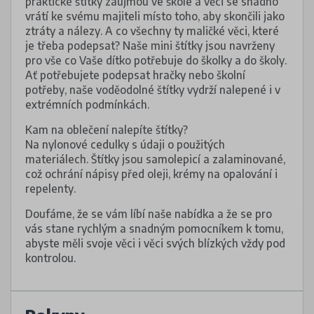
praktické štítky zaujmou ve škole a věci se snadno
vrátí ke svému majiteli místo toho, aby skončili jako
ztráty a nálezy. A co všechny ty maličké věci, které
je třeba podepsat? Naše mini štítky jsou navrženy
pro vše co Vaše dítko potřebuje do školky a do školy.
Ať potřebujete podepsat hračky nebo školní
potřeby, naše voděodolné štítky vydrží nalepené i v
extrémních podmínkách.
Kam na oblečení nalepíte štítky?
Na nylonové cedulky s údaji o použitých
materiálech. Štítky jsou samolepicí a zalaminované,
což ochrání nápisy před oleji, krémy na opalování i
repelenty.
Doufáme, že se vám líbí naše nabídka a že se pro
vás stane rychlým a snadným pomocníkem k tomu,
abyste měli svoje věci i věci svých blízkých vždy pod
kontrolou.