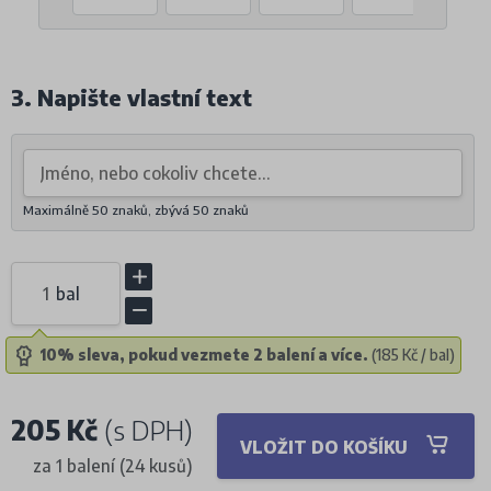
3. Napište vlastní text
Maximálně 50 znaků, zbývá
50
znaků
bal
10% sleva, pokud vezmete 2 balení a více.
(185 Kč / bal)
205 Kč
(s DPH)
VLOŽIT DO KOŠÍKU
za 1 balení (24 kusů)