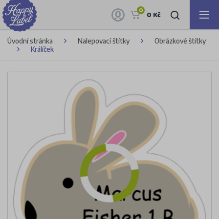
0
0 Kč
Úvodní stránka
Nalepovací štítky
Obrázkové štítky
Králíček