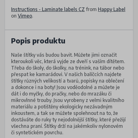
Instructions - Laminate labels CZ
from
Happy Label
on
Vimeo
.
Popis produktu
Naše štítky vás budou bavit. Můžete jimi označit
kteroukoli věc, která vyjde ze dveří s vaším dítětem.
Třeba do školy, do školky, na trénink, na tábor nebo
přespat ke kamarádovi. V našich balíčcích najdete
štítky různých velikostí a tvarů, popisky na oblečení
a dokonce i na boty! Jsou voděodolné a můžete je
dát i do myčky, do pračky, nebo do mrazáku či
mikrovlnné trouby. Jsou vyrobeny z velmi kvalitního
materiálu a potištěny ekologicky nezávadným
inkoustem, a tak se můžete spolehnout na to, že
dostáváte do ruky ty nejodolnější štítky, které přežijí
všechna praní. Štítky drží na jakémkoliv nylonovém
či syntetickém povrchu.