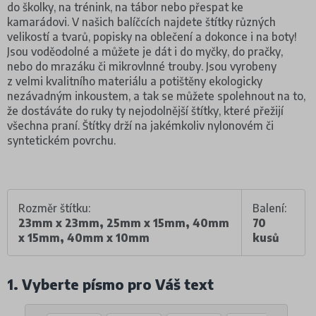
do školky, na trénink, na tábor nebo přespat ke
kamarádovi. V našich balíčcích najdete štítky různých
velikostí a tvarů, popisky na oblečení a dokonce i na boty!
Jsou voděodolné a můžete je dát i do myčky, do pračky,
nebo do mrazáku či mikrovlnné trouby. Jsou vyrobeny
z velmi kvalitního materiálu a potištěny ekologicky
nezávadným inkoustem, a tak se můžete spolehnout na to,
že dostáváte do ruky ty nejodolnější štítky, které přežijí
všechna praní. Štítky drží na jakémkoliv nylonovém či
syntetickém povrchu.
Rozměr štítku:
Balení:
23mm x 23mm, 25mm x 15mm, 40mm
70
x 15mm, 40mm x 10mm
kusů
1. Vyberte písmo pro Váš text