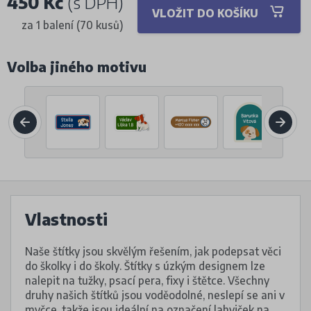
450 Kč
(s DPH)
VLOŽIT DO KOŠÍKU
za 1 balení (70 kusů)
Volba jiného motivu
Vlastnosti
Naše štítky jsou skvělým řešením, jak podepsat věci
do školky i do školy. Štítky s úzkým designem lze
nalepit na tužky, psací pera, fixy i štětce. Všechny
druhy našich štítků jsou voděodolné, neslepí se ani v
myčce, takže jsou ideální na označení lahviček na