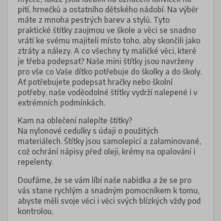
pití, hrnečků a ostatního dětského nádobí. Na výběr
máte z mnoha pestrých barev a stylů. Tyto
praktické štítky zaujmou ve škole a věci se snadno
vrátí ke svému majiteli místo toho, aby skončili jako
ztráty a nálezy. A co všechny ty maličké věci, které
je třeba podepsat? Naše mini štítky jsou navrženy
pro vše co Vaše dítko potřebuje do školky a do školy.
Ať potřebujete podepsat hračky nebo školní
potřeby, naše voděodolné štítky vydrží nalepené i v
extrémních podmínkách.
Kam na oblečení nalepíte štítky?
Na nylonové cedulky s údaji o použitých
materiálech. Štítky jsou samolepicí a zalaminované,
což ochrání nápisy před oleji, krémy na opalování i
repelenty.
Doufáme, že se vám líbí naše nabídka a že se pro
vás stane rychlým a snadným pomocníkem k tomu,
abyste měli svoje věci i věci svých blízkých vždy pod
kontrolou.