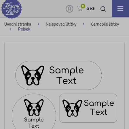
0
0 Kč
Úvodní stránka
Nalepovací štítky
Černobílé štítky
Pejsek