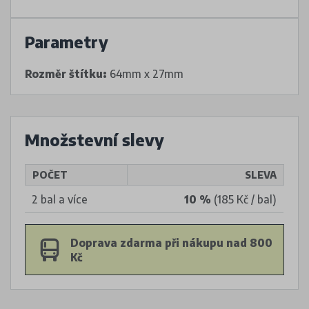
Parametry
Rozměr štítku:
64mm x 27mm
Množstevní slevy
POČET
SLEVA
2 bal a více
10 %
(185 Kč / bal)
Doprava zdarma při nákupu nad 800
Kč