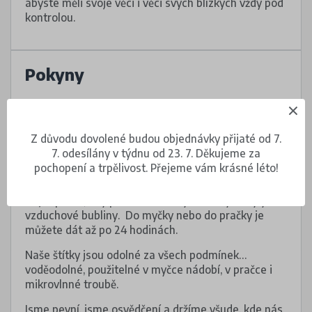
abyste měli svoje věci i věci svých blízkých vždy pod
kontrolou.
Pokyny
Štítky vhodné do myčky nádobí nalepte na čistý,
suchý a hladký povrch.
Z důvodu dovolené budou objednávky přijaté od 7.
Nalepovací štítky upevněte na oděvu na cedulku
7. odesílány v týdnu od 23. 7. Děkujeme za
s informacemi o údržbě, případně na tištěné
pochopení a trpělivost. Přejeme vám krásné léto!
informace na oděvu, pokud cedulku nemá.
Dejte pozor, aby pod voděodolnými štítky nebyly
vzduchové bubliny. Do myčky nebo do pračky je
můžete dát až po 24 hodinách.
Naše štítky jsou odolné za všech podmínek…
voděodolné, použitelné v myčce nádobí, v pračce i
mikrovlnné troubě.
Jsme pevní, jsme osvědčení a držíme všude, kde nás