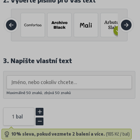
2. Vyberte písmo pro Váš text
3. Napište vlastní text
Maximálně 50 znaků, zbývá
50
znaků
bal
10% sleva, pokud vezmete 2 balení a více.
(185 Kč / bal)