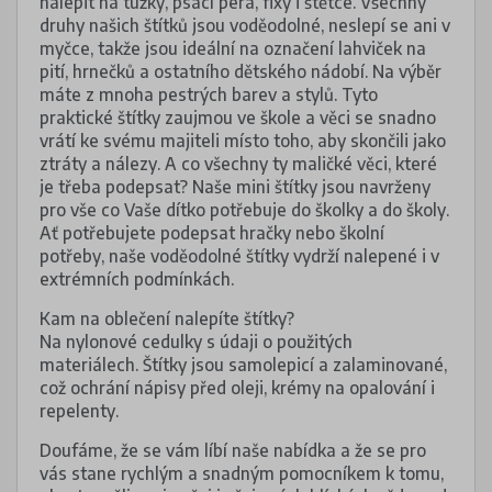
nalepit na tužky, psací pera, fixy i štětce. Všechny
druhy našich štítků jsou voděodolné, neslepí se ani v
myčce, takže jsou ideální na označení lahviček na
pití, hrnečků a ostatního dětského nádobí. Na výběr
máte z mnoha pestrých barev a stylů. Tyto
praktické štítky zaujmou ve škole a věci se snadno
vrátí ke svému majiteli místo toho, aby skončili jako
ztráty a nálezy. A co všechny ty maličké věci, které
je třeba podepsat? Naše mini štítky jsou navrženy
pro vše co Vaše dítko potřebuje do školky a do školy.
Ať potřebujete podepsat hračky nebo školní
potřeby, naše voděodolné štítky vydrží nalepené i v
extrémních podmínkách.
Kam na oblečení nalepíte štítky?
Na nylonové cedulky s údaji o použitých
materiálech. Štítky jsou samolepicí a zalaminované,
což ochrání nápisy před oleji, krémy na opalování i
repelenty.
Doufáme, že se vám líbí naše nabídka a že se pro
vás stane rychlým a snadným pomocníkem k tomu,