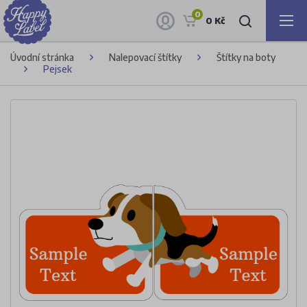
0
0 Kč
Úvodní stránka
Nalepovací štítky
Štítky na boty
Pejsek