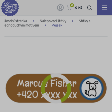
0
0 Kč
Úvodní stránka
Nalepovací štítky
Štítky s
jednoduchým motivem
Pejsek