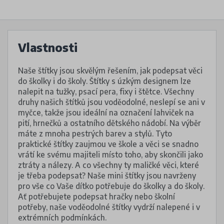
Vlastnosti
Naše štítky jsou skvělým řešením, jak podepsat věci
do školky i do školy. Štítky s úzkým designem lze
nalepit na tužky, psací pera, fixy i štětce. Všechny
druhy našich štítků jsou voděodolné, neslepí se ani v
myčce, takže jsou ideální na označení lahviček na
pití, hrnečků a ostatního dětského nádobí. Na výběr
máte z mnoha pestrých barev a stylů. Tyto
praktické štítky zaujmou ve škole a věci se snadno
vrátí ke svému majiteli místo toho, aby skončili jako
ztráty a nálezy. A co všechny ty maličké věci, které
je třeba podepsat? Naše mini štítky jsou navrženy
pro vše co Vaše dítko potřebuje do školky a do školy.
Ať potřebujete podepsat hračky nebo školní
potřeby, naše voděodolné štítky vydrží nalepené i v
extrémních podmínkách.