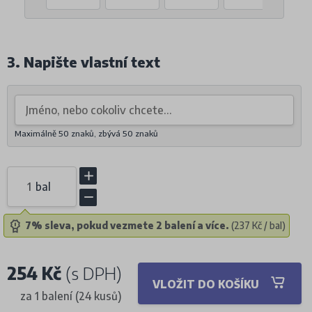
3. Napište vlastní text
Maximálně 50 znaků, zbývá
50
znaků
bal
7% sleva, pokud vezmete 2 balení a více.
(237 Kč / bal)
254 Kč
(s DPH)
VLOŽIT DO KOŠÍKU
za 1 balení (24 kusů)