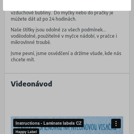
Dejte pozor, aby pod voděodolnými štítky nebyly
vzduchové bubliny. Do myčky nebo do pračky je
můžete dát až po 24 hodinách.
Naše štítky jsou odolné za všech podmínek…
voděodolné, použitelné v myčce nádobí, v pračce i
mikrovlnné troubě.
Jsme pevní, jsme osvědčení a držíme všude, kde nás
chcete mít.
Videonávod