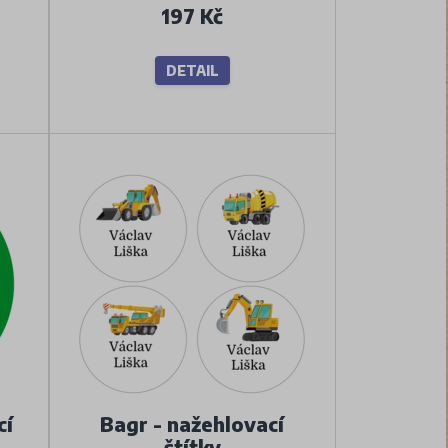
197 Kč
DETAIL
cí
Bagr - nažehlovací
štítky