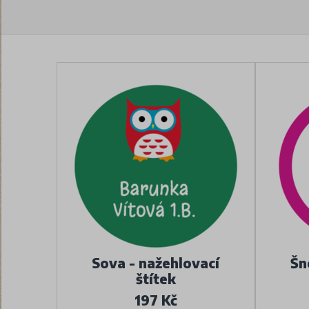
Sova - nažehlovací
Šn
štítek
197 Kč