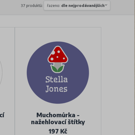
37 produktů:
řazeno:
dle nejprodávanějších
cí
Muchomůrka -
nažehlovací štítky
197 Kč