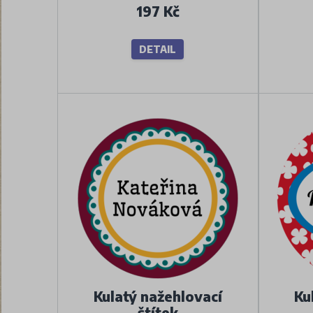
197 Kč
DETAIL
Kulatý nažehlovací
Ku
štítek