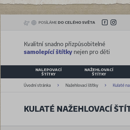
POSÍLÁME
DO CELÉHO SVĚTA
Kvalitní snadno přizpůsobitelné
samolepící štítky
nejen pro děti
NALEPOVACÍ
NAŽEHLOVACÍ
ŠTÍTKY
ŠTÍTKY
Úvodní stránka
Nažehlovací štítky
Kulaté na
KULATÉ NAŽEHLOVACÍ ŠTÍ