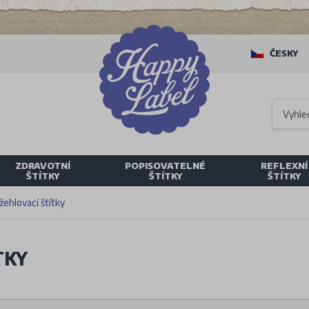
ČESKY
ZDRAVOTNÍ
POPISOVATELNÉ
REFLEXNÍ
ŠTÍTKY
ŠTÍTKY
ŠTÍTKY
žehlovací štítky
TKY