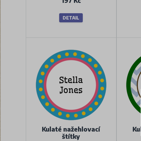
197 Kč
DETAIL
Kulaté nažehlovací
Ku
štítky