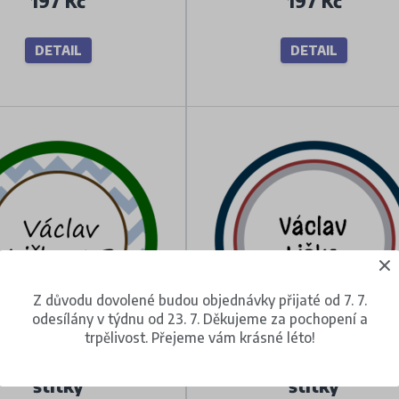
197 Kč
197 Kč
DETAIL
DETAIL
Z důvodu dovolené budou objednávky přijaté od 7. 7.
odesílány v týdnu od 23. 7. Děkujeme za pochopení a
trpělivost. Přejeme vám krásné léto!
laté nažehlovací
Kulaté nažehlovací
štítky
štítky