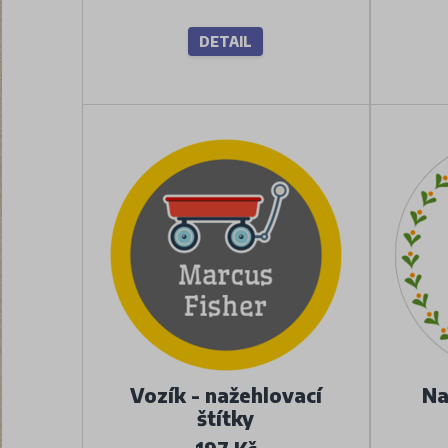
DETAIL
Vozík - nažehlovací
Na
štítky