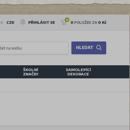
0
CZK
PŘIHLÁSIT SE
0
POLOŽEK ZA
0 Kč
HLEDAT
ŠKOLNÍ
SAMOLEPÍCÍ
ZNAČKY
DEKORACE