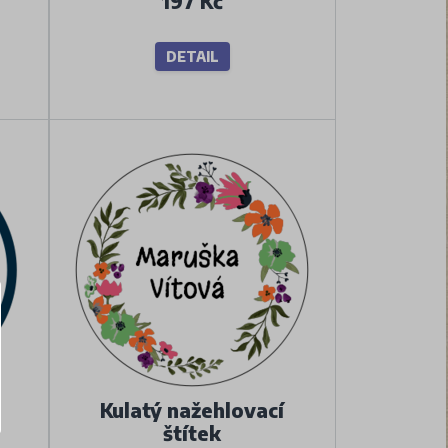
197 Kč
DETAIL
Kulatý nažehlovací
štítek