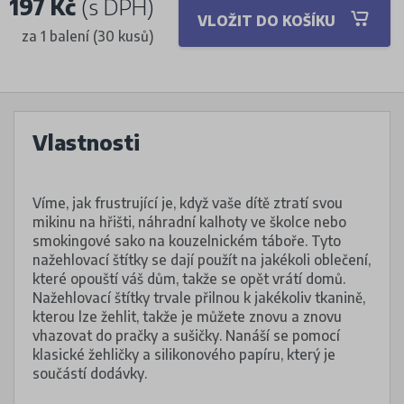
197 Kč
(s DPH)
VLOŽIT DO KOŠÍKU
za 1 balení (30 kusů)
Vlastnosti
Víme, jak frustrující je, když vaše dítě ztratí svou
mikinu na hřišti, náhradní kalhoty ve školce nebo
smokingové sako na kouzelnickém táboře. Tyto
nažehlovací štítky se dají použít na jakékoli oblečení,
které opouští váš dům, takže se opět vrátí domů.
Nažehlovací štítky trvale přilnou k jakékoliv tkanině,
kterou lze žehlit, takže je můžete znovu a znovu
vhazovat do pračky a sušičky. Nanáší se pomocí
klasické žehličky a silikonového papíru, který je
součástí dodávky.