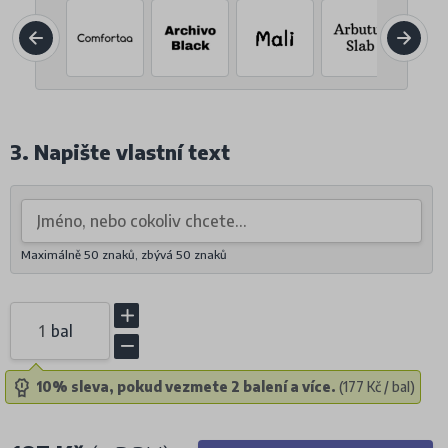
3. Napište vlastní text
Maximálně 50 znaků, zbývá
50
znaků
bal
10% sleva, pokud vezmete 2 balení a více.
(177 Kč / bal)