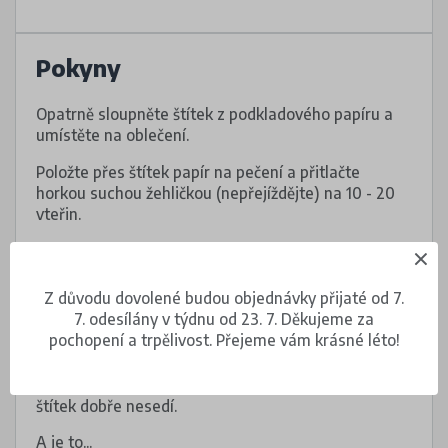
Pokyny
Opatrně sloupněte štítek z podkladového papíru a
umístěte na oblečení.
Položte přes štítek papír na pečení a přitlačte
horkou suchou žehličkou (nepřejíždějte) na 10 - 20
vteřin.
Až papír zchladne, sloupněte ho a štítek
zkontrolujte.
Z důvodu dovolené budou objednávky přijaté od 7.
Pokud je aplikován správně, měli byste na něm vidět
7. odesílány v týdnu od 23. 7. Děkujeme za
vytlačenou texturu látky.
pochopení a trpělivost. Přejeme vám krásné léto!
Pokud okrajte dostatečně nepřilnuly k látce,
opakujte výše popsaný postup nažehlení, dokud
štítek dobře nesedí.
A je to...