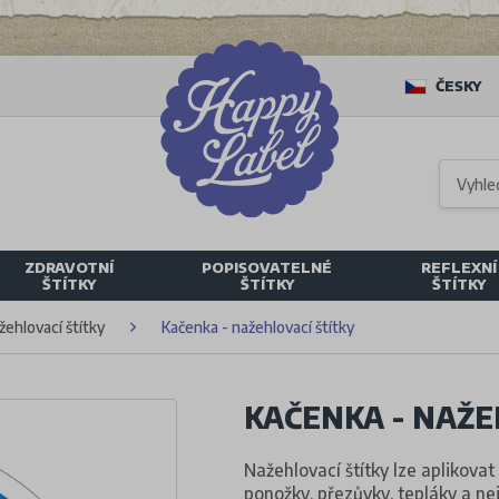
ČESKY
ZDRAVOTNÍ
POPISOVATELNÉ
REFLEXNÍ
ŠTÍTKY
ŠTÍTKY
ŠTÍTKY
žehlovací štítky
Kačenka - nažehlovací štítky
KAČENKA - NAŽE
Nažehlovací štítky lze aplikovat 
ponožky, přezůvky, tepláky a nej