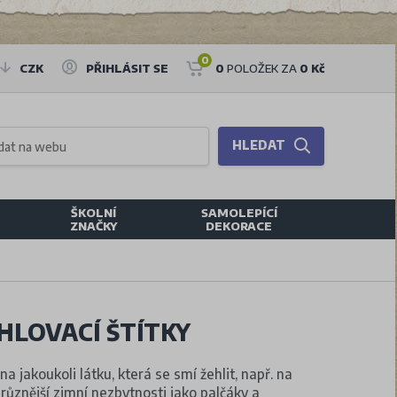
0
CZK
PŘIHLÁSIT SE
0
POLOŽEK ZA
0 Kč
HLEDAT
ŠKOLNÍ
SAMOLEPÍCÍ
ZNAČKY
DEKORACE
HLOVACÍ ŠTÍTKY
na jakoukoli látku, která se smí žehlit, např. na
různější zimní nezbytnosti jako palčáky a