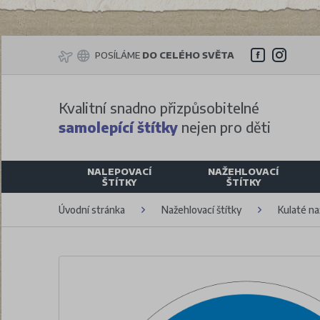
POSÍLÁME
DO CELÉHO SVĚTA
Kvalitní snadno přizpůsobitelné
samolepící štítky
nejen pro děti
NALEPOVACÍ
NAŽEHLOVACÍ
ŠTÍTKY
ŠTÍTKY
Úvodní stránka
Nažehlovací štítky
Kulaté na