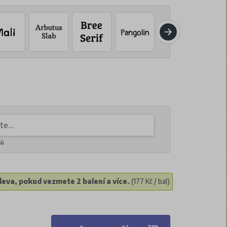
ků
eva, pokud vezmete 2 balení a více.
(177 Kč / bal)