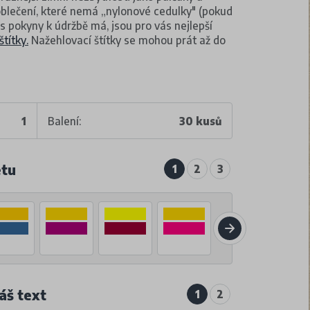
 oblečení, které nemá „nylonové cedulky" (pokud
s pokyny k údržbě má, jsou pro vás nejlepší
títky.
Nažehlovací štítky se mohou prát až do
1
Balení:
30 kusů
etu
1
2
3
áš text
1
2