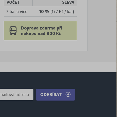
POČET
SLEVA
2 bal a více
10 %
(177 Kč / bal)
Doprava zdarma při
nákupu nad 800 Kč
ODEBÍRAT