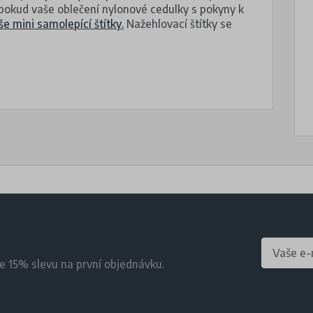
(pokud vaše oblečení nylonové cedulky s pokyny k
še mini samolepící štítky.
Nažehlovací štítky se
te 15% slevu na první objednávku.