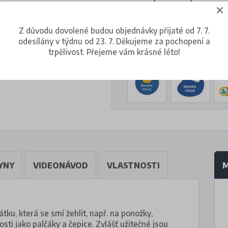
za 1 balení (30 kusů)
Z důvodu dovolené budou objednávky přijaté od 7. 7.
odesílány v týdnu od 23. 7. Děkujeme za pochopení a
Volba jiného motivu
trpělivost. Přejeme vám krásné léto!
YNY
VIDEONÁVOD
VLASTNOSTI
M
átku, která se smí žehlit, např. na ponožky,
sti jako palčáky a čepice. Zvlášť užitečné jsou