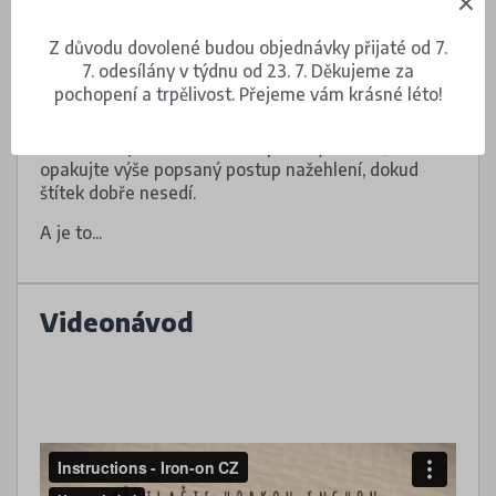
Až papír zchladne, sloupněte ho a štítek
zkontrolujte.
Z důvodu dovolené budou objednávky přijaté od 7.
7. odesílány v týdnu od 23. 7. Děkujeme za
Pokud je aplikován správně, měli byste na něm vidět
pochopení a trpělivost. Přejeme vám krásné léto!
vytlačenou texturu látky.
Pokud okrajte dostatečně nepřilnuly k látce,
opakujte výše popsaný postup nažehlení, dokud
štítek dobře nesedí.
A je to...
Videonávod