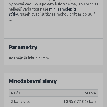
nylonové cedulky s pokyny k údržbě má, jsou pro vás
nejlepší variantou naše
mini samolepící
štítky.
Nažehlovací štítky se mohou prát až do 80 °
C.
Parametry
Rozměr štítku:
23mm
Množstevní slevy
POČET
SLEVA
2 bal a více
10 %
(177 Kč / bal)