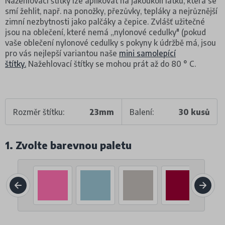
Nažehlovací štítky lze aplikovat na jakoukoli látku, která se
smí žehlit, např. na ponožky, přezůvky, tepláky a nejrůznější
zimní nezbytnosti jako palčáky a čepice. Zvlášť užitečné
jsou na oblečení, které nemá „nylonové cedulky" (pokud
vaše oblečení nylonové cedulky s pokyny k údržbě má, jsou
pro vás nejlepší variantou naše
mini samolepící
štítky.
Nažehlovací štítky se mohou prát až do 80 ° C.
Rozměr štítku:
23mm
Balení:
30 kusů
1. Zvolte barevnou paletu