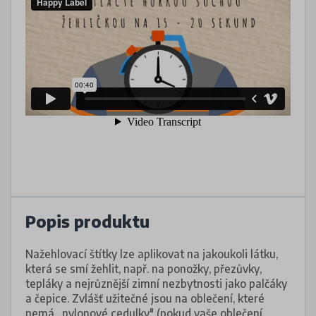
Popis produktu
Nažehlovací štítky lze aplikovat na jakoukoli látku,
která se smí žehlit, např. na ponožky, přezůvky,
tepláky a nejrůznější zimní nezbytnosti jako palčáky
a čepice. Zvlášť užitečné jsou na oblečení, které
nemá „nylonové cedulky" (pokud vaše oblečení