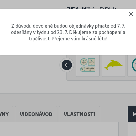
254 Kč
(s DPH)
za 1 balení (30 kusů)
Z důvodu dovolené budou objednávky přijaté od 7. 7.
odesílány v týdnu od 23. 7. Děkujeme za pochopení a
trpělivost. Přejeme vám krásné léto!
Volba jiného motivu
YNY
VIDEONÁVOD
VLASTNOSTI
M