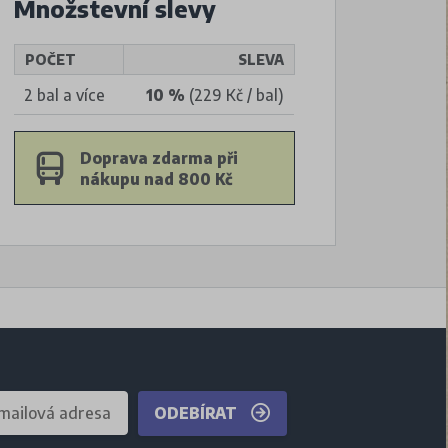
Množstevní slevy
POČET
SLEVA
2 bal a více
10 %
(229 Kč / bal)
Doprava zdarma při
nákupu nad 800 Kč
ODEBÍRAT