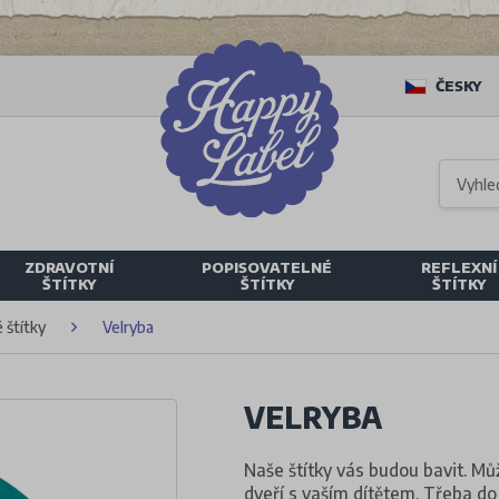
ČESKY
ZDRAVOTNÍ
POPISOVATELNÉ
REFLEXNÍ
ŠTÍTKY
ŠTÍTKY
ŠTÍTKY
 štítky
Velryba
VELRYBA
Naše štítky vás budou bavit. Můž
dveří s vaším dítětem. Třeba do 