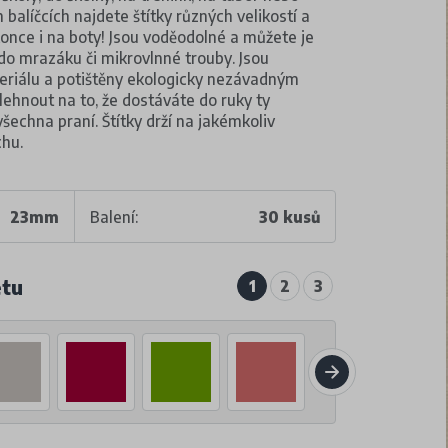
balíčcích najdete štítky různých velikostí a
konce i na boty! Jsou voděodolné a můžete je
 do mrazáku či mikrovlnné trouby. Jsou
teriálu a potištěny ekologicky nezávadným
ehnout na to, že dostáváte do ruky ty
 všechna praní. Štítky drží na jakémkoliv
chu.
23mm
Balení:
30 kusů
etu
1
2
3