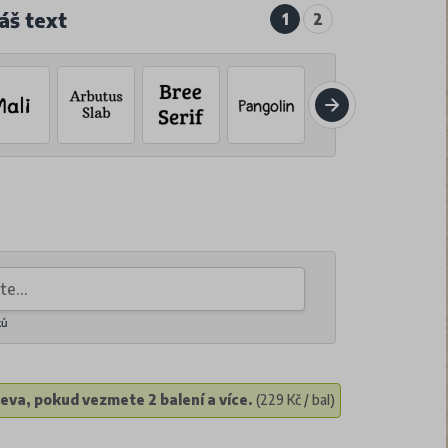
áš text
1
2
ků
eva, pokud vezmete 2 balení a více.
(229 Kč / bal)