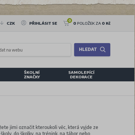
0
CZK
PŘIHLÁSIT SE
0
POLOŽEK ZA
0 Kč
HLEDAT
ŠKOLNÍ
SAMOLEPÍCÍ
ZNAČKY
DEKORACE
ete jimi označit kteroukoli věc, která vyjde ze
školy, do školky, na trénink, na tábor nebo