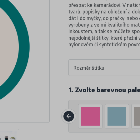
přespat ke kamarádovi. V našich 
tvarů, popisky na oblečení a do
dát i do myčky, do pračky, nebo
vyrobeny z velmi kvalitního ma
inkoustem, a tak se můžete spol
nejodolnější štítky, které přežijí
nylonovém či syntetickém povr
Rozměr štítku:
1. Zvolte barevnou pal