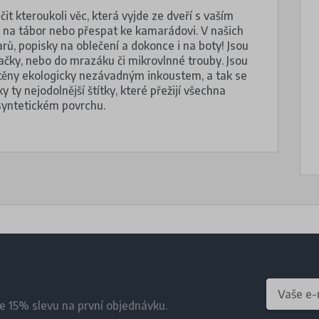
it kteroukoli věc, která vyjde ze dveří s vaším
k, na tábor nebo přespat ke kamarádovi. V našich
varů, popisky na oblečení a dokonce i na boty! Jsou
ačky, nebo do mrazáku či mikrovlnné trouby. Jsou
štěny ekologicky nezávadným inkoustem, a tak se
ty nejodolnější štítky, které přežijí všechna
 syntetickém povrchu.
te 15% slevu na první objednávku.