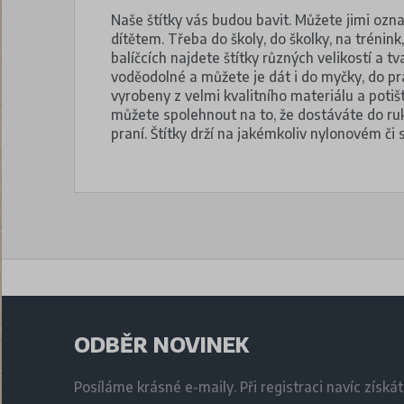
Naše štítky vás budou bavit. Můžete jimi označ
dítětem. Třeba do školy, do školky, na trénin
balíčcích najdete štítky různých velikostí a t
voděodolné a můžete je dát i do myčky, do pr
vyrobeny z velmi kvalitního materiálu a poti
můžete spolehnout na to, že dostáváte do ruky 
praní. Štítky drží na jakémkoliv nylonovém či
ODBĚR NOVINEK
Posíláme krásné e-maily. Při registraci navíc získá