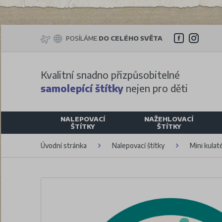
POSÍLÁME
DO CELÉHO SVĚTA
Kvalitní snadno přizpůsobitelné
samolepící štítky
nejen pro děti
NALEPOVACÍ
NAŽEHLOVACÍ
ŠTÍTKY
ŠTÍTKY
Úvodní stránka
Nalepovací štítky
Mini kulaté