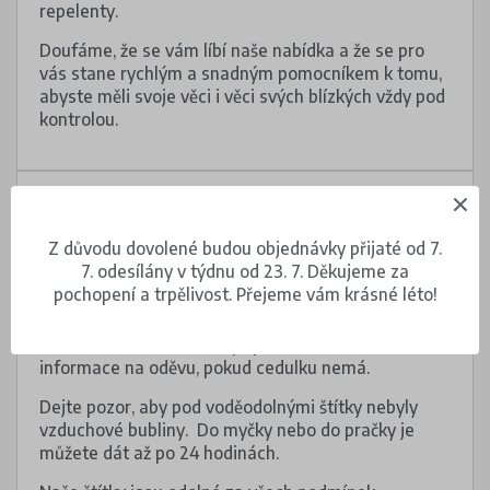
repelenty.
Doufáme, že se vám líbí naše nabídka a že se pro
vás stane rychlým a snadným pomocníkem k tomu,
abyste měli svoje věci i věci svých blízkých vždy pod
kontrolou.
Pokyny
Z důvodu dovolené budou objednávky přijaté od 7.
Štítky vhodné do myčky nádobí nalepte na čistý,
7. odesílány v týdnu od 23. 7. Děkujeme za
suchý a hladký povrch.
pochopení a trpělivost. Přejeme vám krásné léto!
Nalepovací štítky upevněte na oděvu na cedulku
s informacemi o údržbě, případně na tištěné
informace na oděvu, pokud cedulku nemá.
Dejte pozor, aby pod voděodolnými štítky nebyly
vzduchové bubliny. Do myčky nebo do pračky je
můžete dát až po 24 hodinách.