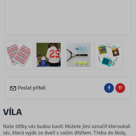
Poslat příteli
VÍLA
Naše štítky vás budou bavit. Můžete jimi označit kteroukoli
věc, která vyjde ze dveří s vaším dítětem. Třeba do školy,