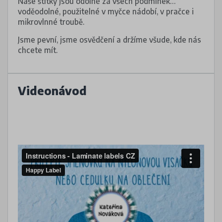
Naše štítky jsou odolné za všech podmínek…
voděodolné, použitelné v myčce nádobí, v pračce i
mikrovlnné troubě.
Jsme pevní, jsme osvědčení a držíme všude, kde nás
chcete mít.
Videonávod