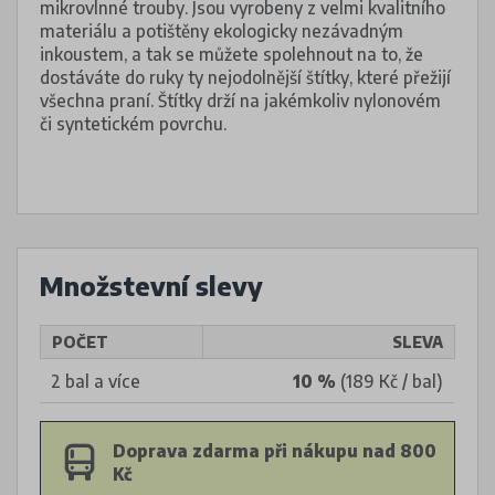
mikrovlnné trouby. Jsou vyrobeny z velmi kvalitního
materiálu a potištěny ekologicky nezávadným
inkoustem, a tak se můžete spolehnout na to, že
dostáváte do ruky ty nejodolnější štítky, které přežijí
všechna praní. Štítky drží na jakémkoliv nylonovém
či syntetickém povrchu.
Množstevní slevy
POČET
SLEVA
2 bal a více
10 %
(189 Kč / bal)
Doprava zdarma při nákupu nad 800
Kč