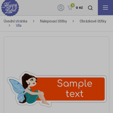
0
0 Kč
Úvodní stránka
Nalepovací štítky
Obrázkové štítky
Víla