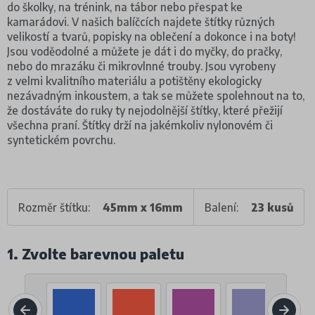
do školky, na trénink, na tábor nebo přespat ke
kamarádovi. V našich balíčcích najdete štítky různých
velikostí a tvarů, popisky na oblečení a dokonce i na boty!
Jsou voděodolné a můžete je dát i do myčky, do pračky,
nebo do mrazáku či mikrovlnné trouby. Jsou vyrobeny
z velmi kvalitního materiálu a potištěny ekologicky
nezávadným inkoustem, a tak se můžete spolehnout na to,
že dostáváte do ruky ty nejodolnější štítky, které přežijí
všechna praní. Štítky drží na jakémkoliv nylonovém či
syntetickém povrchu.
Rozměr štítku:
45mm x 16mm
Balení:
23 kusů
1. Zvolte barevnou paletu