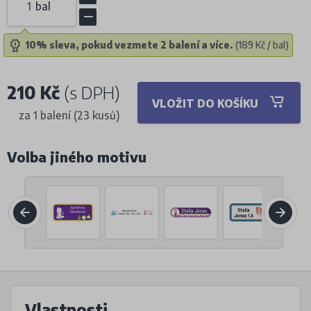
bal
10% sleva, pokud vezmete 2 balení a více.
(189 Kč / bal)
210 Kč
(s DPH)
VLOŽIT DO KOŠÍKU
za 1 balení (23 kusů)
Volba jiného motivu
Vlastnosti