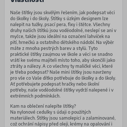
Naše štítky jsou skvělým řešením, jak podepsat věci
do školky i do školy. Štítky s úzkým designem lze
nalepit na tužky, psací pera, fixy i štětce. Všechny
druhy našich štítků jsou voděodolné, neslepí se ani v
myčce, takže jsou ideální na označení lahviček na
pití, hrnečků a ostatního dětského nádobí. Na výběr
máte z mnoha pestrých barev a stylů. Tyto
praktické štítky zaujmou ve škole a věci se snadno
vrátí ke svému majiteli místo toho, aby skončili jako
ztráty a nálezy. A co všechny ty maličké věci, které
je třeba podepsat? Naše mini štítky jsou navrženy
pro vše co Vaše dítko potřebuje do školky a do školy.
Ať potřebujete podepsat hračky nebo školní
potřeby, naše voděodolné štítky vydrží nalepené i v
extrémních podmínkách.
Kam na oblečení nalepíte štítky?
Na nylonové cedulky s údaji o použitých
materiálech. Štítky jsou samolepicí a zalaminované,
což ochrání nápisy před oleji, krémy na opalování i