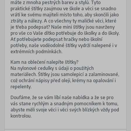
máte z mnoha pestrých barev a stylů. Tyto
praktické štítky zaujmou ve škole a věci se snadno
vrátí ke svému majiteli místo toho, aby skončili jako
ztráty a nálezy. A co všechny ty maličké věci, které
je třeba podepsat? Naše mini štítky jsou navrženy
pro vše co Vaše dítko potřebuje do školky a do školy.
Ať potřebujete podepsat hračky nebo školní
potřeby, naše voděodolné štítky vydrží nalepené i v
extrémních podmínkách.
Kam na oblečení nalepíte štítky?
Na nylonové cedulky s údaji o použitých
materiálech. Štítky jsou samolepicí a zalaminované,
což ochrání nápisy před oleji, krémy na opalování i
repelenty.
Doufáme, že se vám líbí naše nabídka a že se pro
vás stane rychlým a snadným pomocníkem k tomu,
abyste měli svoje věci i věci svých blízkých vždy pod
kontrolou.