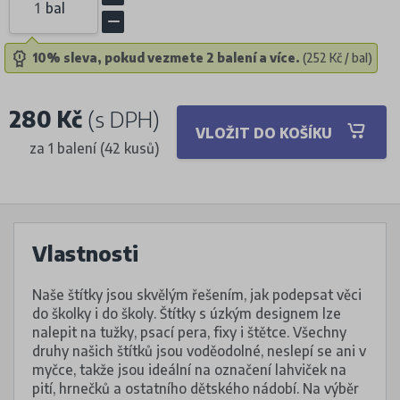
bal
10% sleva, pokud vezmete 2 balení a více.
(252 Kč / bal)
280 Kč
(s DPH)
VLOŽIT DO KOŠÍKU
za 1 balení (42 kusů)
Vlastnosti
Naše štítky jsou skvělým řešením, jak podepsat věci
do školky i do školy. Štítky s úzkým designem lze
nalepit na tužky, psací pera, fixy i štětce. Všechny
druhy našich štítků jsou voděodolné, neslepí se ani v
myčce, takže jsou ideální na označení lahviček na
pití, hrnečků a ostatního dětského nádobí. Na výběr