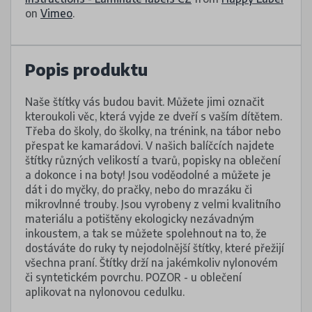
on
Vimeo
.
Popis produktu
Naše štítky vás budou bavit. Můžete jimi označit
kteroukoli věc, která vyjde ze dveří s vaším dítětem.
Třeba do školy, do školky, na trénink, na tábor nebo
přespat ke kamarádovi. V našich balíčcích najdete
štítky různých velikostí a tvarů, popisky na oblečení
a dokonce i na boty! Jsou voděodolné a můžete je
dát i do myčky, do pračky, nebo do mrazáku či
mikrovlnné trouby. Jsou vyrobeny z velmi kvalitního
materiálu a potištěny ekologicky nezávadným
inkoustem, a tak se můžete spolehnout na to, že
dostáváte do ruky ty nejodolnější štítky, které přežijí
všechna praní. Štítky drží na jakémkoliv nylonovém
či syntetickém povrchu. POZOR - u oblečení
aplikovat na nylonovou cedulku.