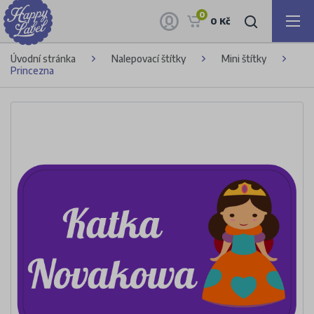
0
0 Kč
Úvodní stránka
Nalepovací štítky
Mini štítky
Princezna