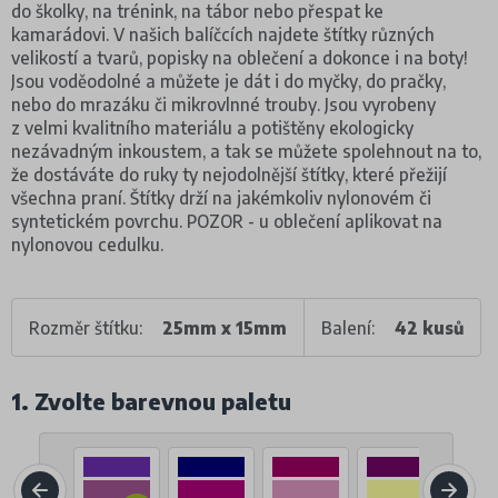
do školky, na trénink, na tábor nebo přespat ke
kamarádovi. V našich balíčcích najdete štítky různých
velikostí a tvarů, popisky na oblečení a dokonce i na boty!
Jsou voděodolné a můžete je dát i do myčky, do pračky,
nebo do mrazáku či mikrovlnné trouby. Jsou vyrobeny
z velmi kvalitního materiálu a potištěny ekologicky
nezávadným inkoustem, a tak se můžete spolehnout na to,
že dostáváte do ruky ty nejodolnější štítky, které přežijí
všechna praní. Štítky drží na jakémkoliv nylonovém či
syntetickém povrchu. POZOR - u oblečení aplikovat na
nylonovou cedulku.
Rozměr štítku:
25mm x 15mm
Balení:
42 kusů
1. Zvolte barevnou paletu