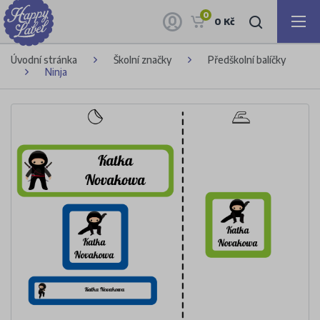
0
0 Kč
Úvodní stránka
Školní značky
Předškolní balíčky
Ninja