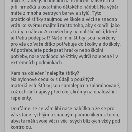
myčce, takže jsou ideální na označení lahviček na
pití, hrnečků a ostatního dětského nádobí. Na výběr
máte z mnoha pestrých barev a stylů. Tyto
praktické štítky zaujmou ve škole a věci se snadno
vrátí ke svému majiteli místo toho, aby skončili jako
ztráty a nálezy. A co všechny ty maličké věci, které
je třeba podepsat? Naše mini štítky jsou navrženy
pro vše co Vaše dítko potřebuje do školky a do školy.
Ať potřebujete podepsat hračky nebo školní
potřeby, naše voděodolné štítky vydrží nalepené i v
extrémních podmínkách.
Kam na oblečení nalepíte štítky?
Na nylonové cedulky s údaji o použitých
materiálech. Štítky jsou samolepicí a zalaminované,
což ochrání nápisy před oleji, krémy na opalování i
repelenty.
Doufáme, že se vám líbí naše nabídka a že se pro
vás stane rychlým a snadným pomocníkem k tomu,
abyste měli svoje věci i věci svých blízkých vždy pod
kontrolou.