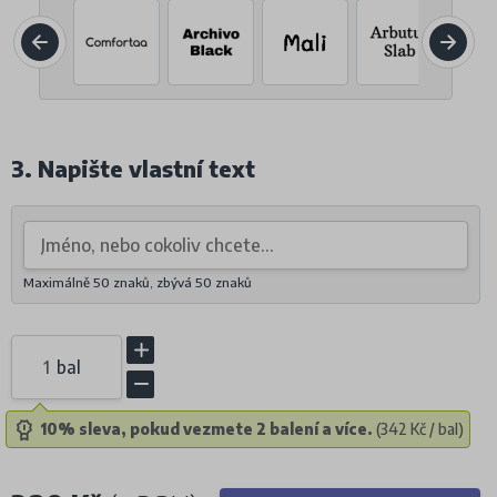
3. Napište vlastní text
Maximálně 50 znaků, zbývá
50
znaků
bal
10% sleva, pokud vezmete 2 balení a více.
(342 Kč / bal)