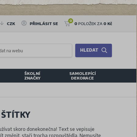
0
CZK
PŘIHLÁSIT SE
0
POLOŽEK ZA
0 Kč
HLEDAT
ŠKOLNÍ
SAMOLEPÍCÍ
ZNAČKY
DEKORACE
 ŠTÍTKY
užívat skoro donekonečna! Text se vepisuje
ít změnit, stači trocha rozpouštědla. Nemusíte