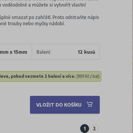
sou voděodolné a můžete si vytvořit vlastní
lně smazat po zahřátí. Proto odstraňte nápis
lnné trouby nebo myčky nádobí.
0mm x 15mm
Balení:
12 kusů
eva, pokud vezmete 2 balení a více.
(189 Kč / bal)
VLOŽIT DO KOŠÍKU
1
2