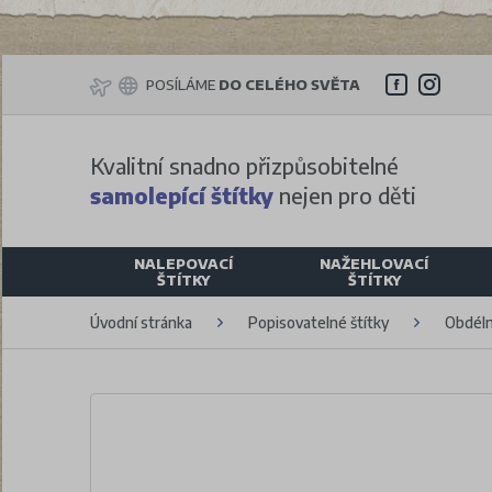
POSÍLÁME
DO CELÉHO SVĚTA
Kvalitní snadno přizpůsobitelné
samolepící štítky
nejen pro děti
NALEPOVACÍ
NAŽEHLOVACÍ
ŠTÍTKY
ŠTÍTKY
Úvodní stránka
Popisovatelné štítky
Obdéln