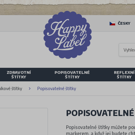
ČESKY
ZDRAVOTNÍ
POPISOVATELNÉ
REFLEXNÍ
ŠTÍTKY
ŠTÍTKY
ŠTÍTKY
íkové štítky
Popisovatelné štítky
POPISOVATELNÉ
Popisovatelné štítky můžete po
markerem, a když jej budete cht