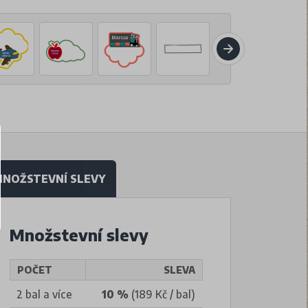
NOŽSTEVNÍ SLEVY
Množstevní slevy
POČET
SLEVA
2 bal a více
10 %
(189 Kč / bal)