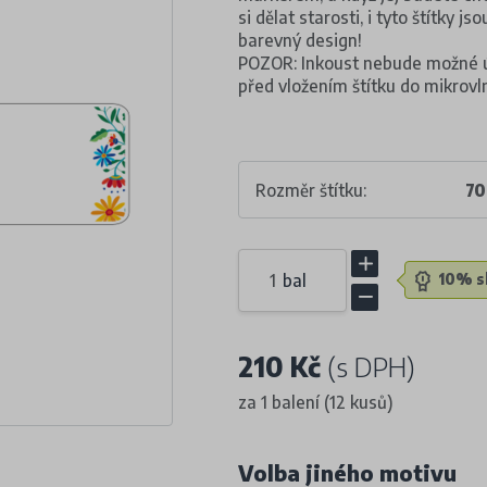
si dělat starosti, i tyto štítky j
barevný design!
POZOR: Inkoust nebude možné úp
před vložením štítku do mikrov
Rozměr štítku:
7
bal
10% sl
210 Kč
(s DPH)
za 1 balení (12 kusů)
Volba jiného motivu