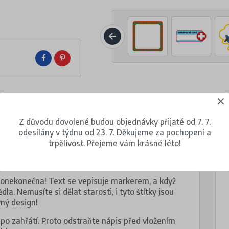
Z důvodu dovolené budou objednávky přijaté od 7. 7.
odesílány v týdnu od 23. 7. Děkujeme za pochopení a
M
trpělivost. Přejeme vám krásné léto!
donekonečna! Text se vepisuje markerem, a když
dla. Nemusíte si dělat starosti, i tyto štítky jsou
vný design!
o zahřátí. Proto odstraňte nápis před vložením