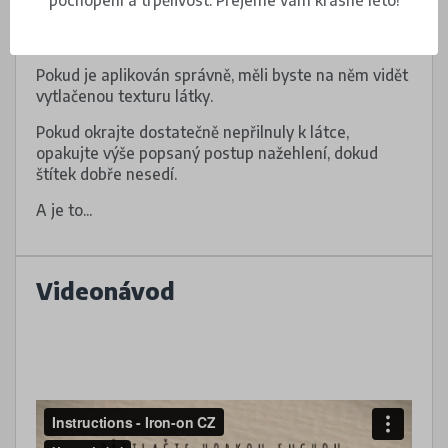
Až papír zchladne, sloupněte ho a štítek
zkontrolujte.
Pokud je aplikován správně, měli byste na něm vidět
vytlačenou texturu látky.
Pokud okrajte dostatečně nepřilnuly k látce,
opakujte výše popsaný postup nažehlení, dokud
štítek dobře nesedí.
A je to...
Videonávod