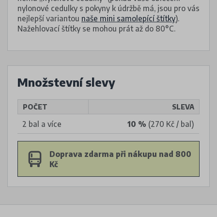
nylonové cedulky s pokyny k údržbě má, jsou pro vás
nejlepší variantou
naše mini samolepící štítky
).
Nažehlovací štítky se mohou prát až do 80°C.
Množstevní slevy
POČET
SLEVA
2 bal a více
10 %
(270 Kč / bal)
Doprava zdarma při nákupu nad 800
Kč