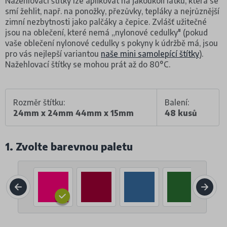
Nažehlovací štítky lze aplikovat na jakoukoli látku, která se
smí žehlit, např. na ponožky, přezůvky, tepláky a nejrůznější
zimní nezbytnosti jako palčáky a čepice. Zvlášť užitečné
jsou na oblečení, které nemá „nylonové cedulky" (pokud
vaše oblečení nylonové cedulky s pokyny k údržbě má, jsou
pro vás nejlepší variantou
naše mini samolepící štítky
).
Nažehlovací štítky se mohou prát až do 80°C.
Rozměr štítku:
Balení:
24mm x 24mm 44mm x 15mm
48 kusů
1. Zvolte barevnou paletu