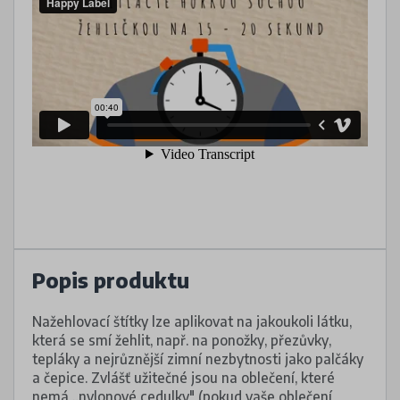
Popis produktu
Nažehlovací štítky lze aplikovat na jakoukoli látku,
která se smí žehlit, např. na ponožky, přezůvky,
tepláky a nejrůznější zimní nezbytnosti jako palčáky
a čepice. Zvlášť užitečné jsou na oblečení, které
nemá „nylonové cedulky" (pokud vaše oblečení