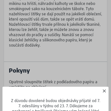
mikinu na hřišti, náhradní kalhoty ve školce nebo
smokingové sako na kouzelnickém táboře. Tyto
nažehlovací štítky se dají použít na jakékoli oblečení,
které opouští váš dům, takže se opět vrátí domů.
Nažehlovací štítky trvale přilnou k jakékoliv tkanině,
kterou lze žehlit, takže je můžete znovu a znovu
vhazovat do pračky a sušičky. Nanáší se pomocí
klasické žehličky a silikonového papíru, který je
součástí dodávky.
Pokyny
Opatrně sloupněte štítek z podkladového papíru a
umístěte na oblečení.
Položte přes štítek papír na pečení a přitlačte
Z důvodu dovolené budou objednávky přijaté od 7.
horkou suchou žehličkou (nepřejíždějte) na 10 - 20
7. odesílány v týdnu od 23. 7. Děkujeme za
vteřin.
pochopení a trpělivost. Přejeme vám krásné léto!