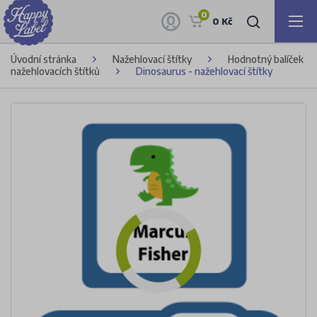
0
0 Kč
Úvodní stránka
Nažehlovací štítky
Hodnotný balíček
nažehlovacích štítků
Dinosaurus - nažehlovací štítky