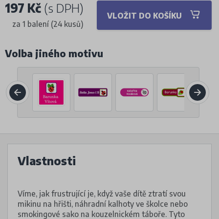
197 Kč
(s DPH)
VLOŽIT DO KOŠÍKU
za 1 balení (24 kusů)
Volba jiného motivu
Vlastnosti
Víme, jak frustrující je, když vaše dítě ztratí svou
mikinu na hřišti, náhradní kalhoty ve školce nebo
smokingové sako na kouzelnickém táboře. Tyto