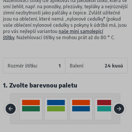
Nažehlovací štítky lze aplikovat na jakoukoli látku, která se
smí žehlit, např. na ponožky, přezůvky, tepláky a nejrůznější
zimní nezbytnosti jako palčáky a čepice. Zvlášť užitečné
jsou na oblečení, které nemá „nylonové cedulky" (pokud
vaše oblečení nylonové cedulky s pokyny k údržbě má, jsou
pro vás nejlepší variantou
naše mini samolepící
štítky
. Nažehlovací štítky se mohou prát až do 80 ° C.
Rozměr štítku:
1
Balení:
24 kusů
1. Zvolte barevnou paletu