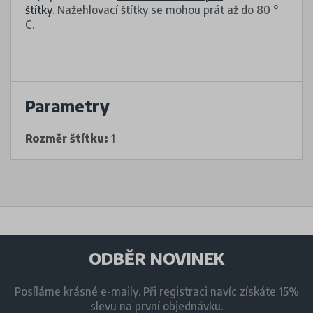
štítky
. Nažehlovací štítky se mohou prát až do 80 °
C.
Parametry
Rozměr štítku:
1
ODBĚR NOVINEK
Posíláme krásné e-maily. Při registraci navíc získáte 15%
slevu na první objednávku.