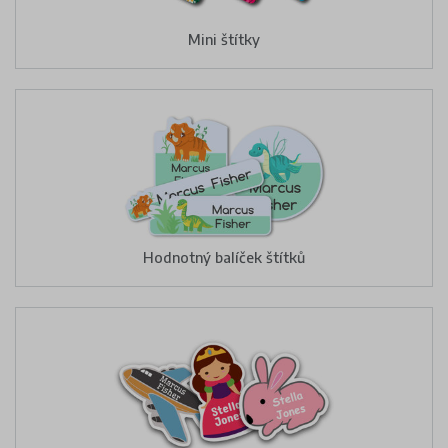
Mini štítky
Hodnotný balíček štítků