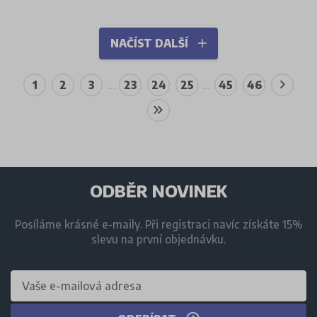
NAČÍST DALŠÍ
1
2
3
…
23
24
25
…
45
46
ODBĚR NOVINEK
Posíláme krásné e-maily. Při registraci navíc získáte 15%
slevu na první objednávku.