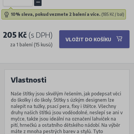
10% sleva, pokud vezmete 2 balení a více.
(185 Kč / bal)
205 Kč
(s DPH)
VLOŽIT DO KOŠÍKU
za 1 balení (15 kusů)
Vlastnosti
Naše štítky jsou skvělým řešením, jak podepsat věci
do školky i do školy. Štítky s úzkým designem lze
nalepit na tužky, psací pera, fixy i štětce. Všechny
druhy našich štítků jsou voděodolné, neslepí se ani v
myčce, takže jsou ideální na označení lahviček na
pití, hrnečků a ostatního dětského nádobí. Na výběr
máte z mnoha pestrých barev a stylů. Tyto