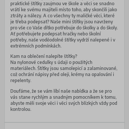
praktické štítky zaujmou ve škole a věci se snadno
vrátí ke svému majiteli místo toho, aby skončili jako
ztráty a nálezy. A co všechny ty maličké věci, které
je třeba podepsat? Naše mini štítky jsou navrženy
pro vše co Vaše dítko potřebuje do školky a do školy.
Ať potřebujete podepsat hračky nebo školní
potřeby, naše voděodolné štítky vydrží nalepené i v
extrémních podmínkách.
Kam na oblečení nalepíte štítky?
Na nylonové cedulky s údaji o použitých
materiálech. Štítky jsou samolepicí a zalaminované,
což ochrání nápisy před oleji, krémy na opalování i
repelenty.
Doufáme, že se vám líbí naše nabídka a že se pro
vás stane rychlým a snadným pomocníkem k tomu,
abyste měli svoje věci i věci svých blízkých vždy pod
kontrolou.