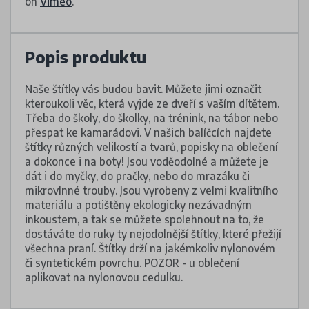
on
Vimeo
.
Popis produktu
Naše štítky vás budou bavit. Můžete jimi označit
kteroukoli věc, která vyjde ze dveří s vaším dítětem.
Třeba do školy, do školky, na trénink, na tábor nebo
přespat ke kamarádovi. V našich balíčcích najdete
štítky různých velikostí a tvarů, popisky na oblečení
a dokonce i na boty! Jsou voděodolné a můžete je
dát i do myčky, do pračky, nebo do mrazáku či
mikrovlnné trouby. Jsou vyrobeny z velmi kvalitního
materiálu a potištěny ekologicky nezávadným
inkoustem, a tak se můžete spolehnout na to, že
dostáváte do ruky ty nejodolnější štítky, které přežijí
všechna praní. Štítky drží na jakémkoliv nylonovém
či syntetickém povrchu. POZOR - u oblečení
aplikovat na nylonovou cedulku.