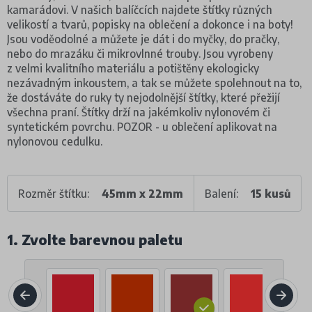
kamarádovi. V našich balíčcích najdete štítky různých
velikostí a tvarů, popisky na oblečení a dokonce i na boty!
Jsou voděodolné a můžete je dát i do myčky, do pračky,
nebo do mrazáku či mikrovlnné trouby. Jsou vyrobeny
z velmi kvalitního materiálu a potištěny ekologicky
nezávadným inkoustem, a tak se můžete spolehnout na to,
že dostáváte do ruky ty nejodolnější štítky, které přežijí
všechna praní. Štítky drží na jakémkoliv nylonovém či
syntetickém povrchu. POZOR - u oblečení aplikovat na
nylonovou cedulku.
Rozměr štítku:
45mm x 22mm
Balení:
15 kusů
1. Zvolte barevnou paletu