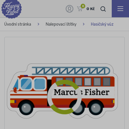
0
0 Kč
Úvodní stránka
Nalepovací štítky
Hasičský vůz