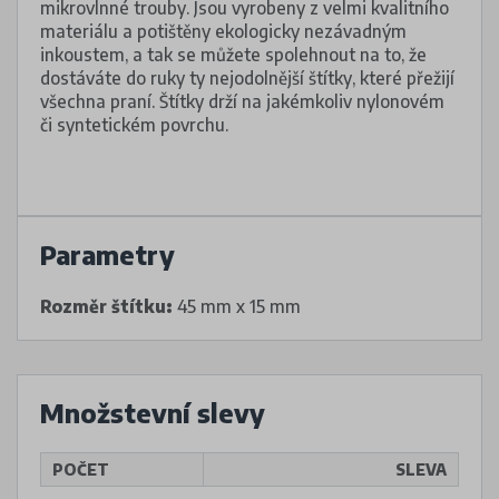
mikrovlnné trouby. Jsou vyrobeny z velmi kvalitního
materiálu a potištěny ekologicky nezávadným
inkoustem, a tak se můžete spolehnout na to, že
dostáváte do ruky ty nejodolnější štítky, které přežijí
všechna praní. Štítky drží na jakémkoliv nylonovém
či syntetickém povrchu.
Parametry
Rozměr štítku:
45 mm x 15 mm
Množstevní slevy
POČET
SLEVA