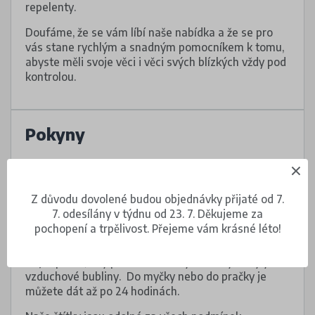
repelenty.
Doufáme, že se vám líbí naše nabídka a že se pro
vás stane rychlým a snadným pomocníkem k tomu,
abyste měli svoje věci i věci svých blízkých vždy pod
kontrolou.
Pokyny
Štítky vhodné do myčky nádobí nalepte na čistý,
suchý a hladký povrch.
Z důvodu dovolené budou objednávky přijaté od 7.
Nalepovací štítky upevněte na oděvu na cedulku
7. odesílány v týdnu od 23. 7. Děkujeme za
s informacemi o údržbě, případně na tištěné
pochopení a trpělivost. Přejeme vám krásné léto!
informace na oděvu, pokud cedulku nemá.
Dejte pozor, aby pod voděodolnými štítky nebyly
vzduchové bubliny. Do myčky nebo do pračky je
můžete dát až po 24 hodinách.