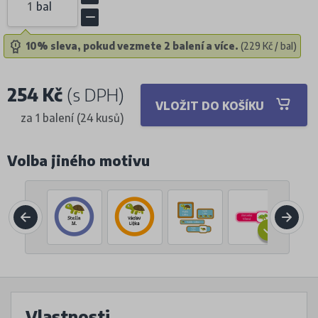
bal
10% sleva, pokud vezmete 2 balení a více.
(229 Kč / bal)
254 Kč
(s DPH)
VLOŽIT DO KOŠÍKU
za 1 balení (24 kusů)
Volba jiného motivu
Vlastnosti