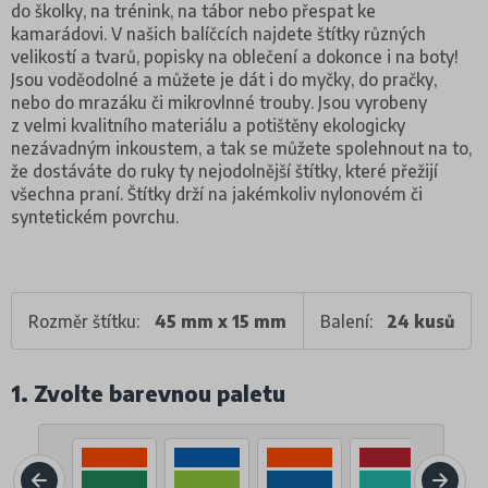
do školky, na trénink, na tábor nebo přespat ke
kamarádovi. V našich balíčcích najdete štítky různých
velikostí a tvarů, popisky na oblečení a dokonce i na boty!
Jsou voděodolné a můžete je dát i do myčky, do pračky,
nebo do mrazáku či mikrovlnné trouby. Jsou vyrobeny
z velmi kvalitního materiálu a potištěny ekologicky
nezávadným inkoustem, a tak se můžete spolehnout na to,
že dostáváte do ruky ty nejodolnější štítky, které přežijí
všechna praní. Štítky drží na jakémkoliv nylonovém či
syntetickém povrchu.
Rozměr štítku:
45 mm x 15 mm
Balení:
24 kusů
1. Zvolte barevnou paletu