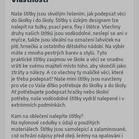
Naše štítky jsou skvělým řešením, jak podepsat věci
do školky i do školy. Štítky s úzkým designem lze
nalepit na tužky, psací pera, fixy i štětce. Všechny
druhy našich štítků jsou voděodolné, neslepí se ani v
myčce, takže jsou ideální na označení lahviček na
pití, hrnečků a ostatního dětského nádobí. Na výběr
máte z mnoha pestrých barev a stylů. Tyto
praktické štítky zaujmou ve škole a věci se snadno
vrátí ke svému majiteli místo toho, aby skončili jako
ztráty a nálezy. A co všechny ty maličké věci, které
je třeba podepsat? Naše mini štítky jsou navrženy
pro vše co Vaše dítko potřebuje do školky a do školy.
Ať potřebujete podepsat hračky nebo školní
potřeby, naše voděodolné štítky vydrží nalepené i v
extrémních podmínkách.
Kam na oblečení nalepíte štítky?
Na nylonové cedulky s údaji o použitých
materiálech. Štítky jsou samolepicí a zalaminované,
což ochrání nápisy před oleji, krémy na opalování i