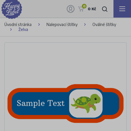
0
0 Kč
Úvodní stránka
Nalepovací štítky
Oválné štítky
Želva