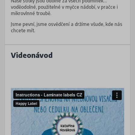
Naše štítky jsou odolné za všech podmínek…
voděodolné, použitelné v myčce nádobí, v pračce i
mikrovlnné troubě.
Jsme pevní, jsme osvědčení a držíme všude, kde nás
chcete mít.
Videonávod