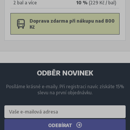
2 bal a více
10 %
(229 Kč / bal)
Doprava zdarma při nákupu nad 800
Kč
ODBĚR NOVINEK
Posíláme krásné e-maily. Při registraci navíc získáte 15%
slevu na první objednávku.
ODEBÍRAT