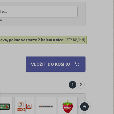
ků
eva, pokud vezmete 2 balení a více.
(252 Kč / bal)
VLOŽIT DO KOŠÍKU
1
2