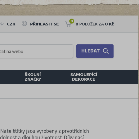
0
CZK
PŘIHLÁSIT SE
0
POLOŽEK ZA
0 Kč
HLEDAT
ŠKOLNÍ
SAMOLEPÍCÍ
ZNAČKY
DEKORACE
 Naše štítky jsou vyrobeny z prvotřídních
 odolnost a dlouhou životnost. Díky naší