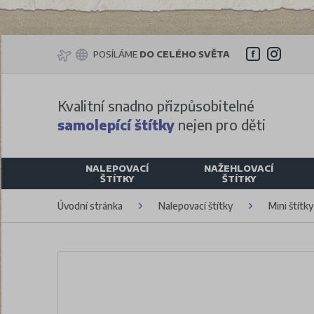
POSÍLÁME
DO CELÉHO SVĚTA
Kvalitní snadno přizpůsobitelné
samolepící štítky
nejen pro děti
NALEPOVACÍ
NAŽEHLOVACÍ
ŠTÍTKY
ŠTÍTKY
Úvodní stránka
Nalepovací štítky
Mini štítky