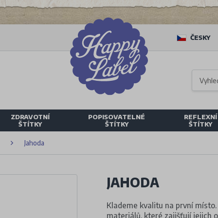
ČESKY
ZDRAVOTNÍ
POPISOVATELNÉ
REFLEXNÍ
ŠTÍTKY
ŠTÍTKY
ŠTÍTKY
Jahoda
JAHODA
Klademe kvalitu na první místo.
materiálů, které zajišťují jejich