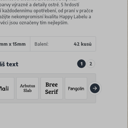
barvy výrazné a detaily ostré. S hrdostí
jí každodennímu opotřebení, od praní v pračce
Zažijte nekompromisní kvalitu Happy Labelu a
e věci jsou označeny tím nejlepším.
mm x 15mm
Balení:
42 kusů
áš text
1
2