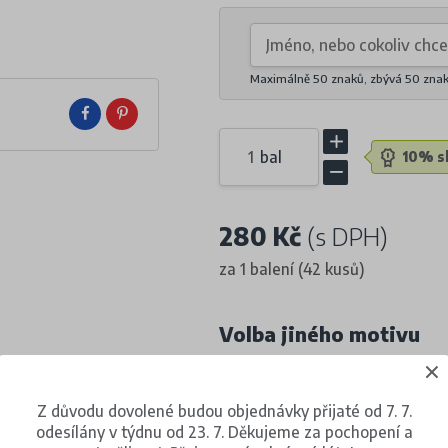
Maximálně 50 znaků, zbývá
50
zna
bal
10% sl
280 Kč
(s DPH)
za 1 balení (42 kusů)
Volba jiného motivu
Z důvodu dovolené budou objednávky přijaté od 7. 7.
odesílány v týdnu od 23. 7. Děkujeme za pochopení a