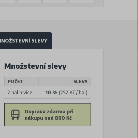
NOŽSTEVNÍ SLEVY
Množstevní slevy
POČET
SLEVA
2 bal a více
10 %
(252 Kč / bal)
Doprava zdarma při
nákupu nad 800 Kč