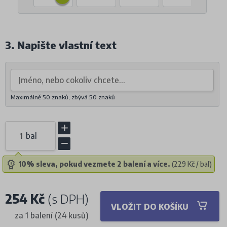
3. Napište vlastní text
Maximálně 50 znaků, zbývá
50
znaků
bal
10% sleva, pokud vezmete 2 balení a více.
(229 Kč / bal)
254 Kč
(s DPH)
VLOŽIT DO KOŠÍKU
za 1 balení (24 kusů)