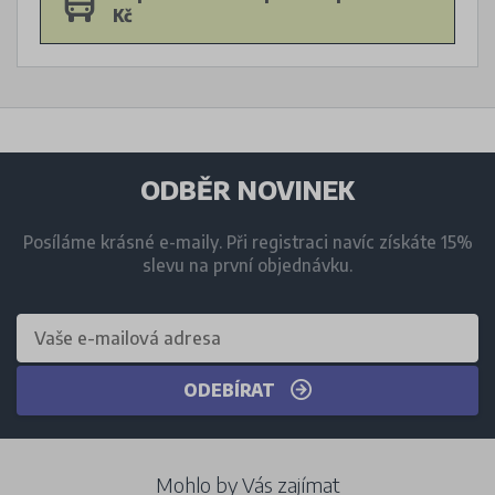
Kč
ODBĚR NOVINEK
Posíláme krásné e-maily. Při registraci navíc získáte 15%
slevu na první objednávku.
ODEBÍRAT
Mohlo by Vás zajímat