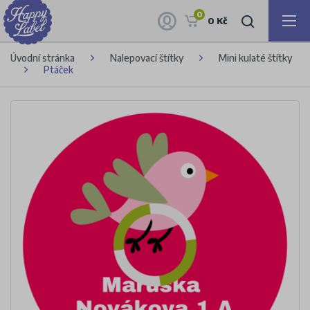
0
0 Kč
Úvodní stránka
Nalepovací štítky
Mini kulaté štítky
Ptáček