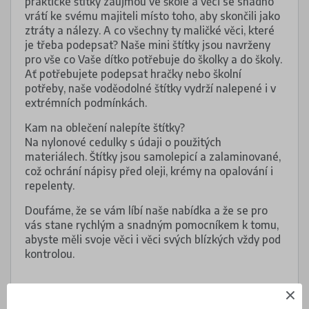
praktické štítky zaujmou ve škole a věci se snadno
vrátí ke svému majiteli místo toho, aby skončili jako
ztráty a nálezy. A co všechny ty maličké věci, které
je třeba podepsat? Naše mini štítky jsou navrženy
pro vše co Vaše dítko potřebuje do školky a do školy.
Ať potřebujete podepsat hračky nebo školní
potřeby, naše voděodolné štítky vydrží nalepené i v
extrémních podmínkách.
Kam na oblečení nalepíte štítky?
Na nylonové cedulky s údaji o použitých
materiálech. Štítky jsou samolepicí a zalaminované,
což ochrání nápisy před oleji, krémy na opalování i
repelenty.
Doufáme, že se vám líbí naše nabídka a že se pro
vás stane rychlým a snadným pomocníkem k tomu,
abyste měli svoje věci i věci svých blízkých vždy pod
kontrolou.