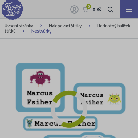
0
0 Kč
Úvodní stránka
Nalepovací štítky
Hodnotný balíček
štítků
Nestvůrky