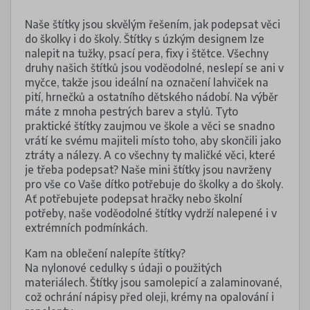
Naše štítky jsou skvělým řešením, jak podepsat věci
do školky i do školy. Štítky s úzkým designem lze
nalepit na tužky, psací pera, fixy i štětce. Všechny
druhy našich štítků jsou voděodolné, neslepí se ani v
myčce, takže jsou ideální na označení lahviček na
pití, hrnečků a ostatního dětského nádobí. Na výběr
máte z mnoha pestrých barev a stylů. Tyto
praktické štítky zaujmou ve škole a věci se snadno
vrátí ke svému majiteli místo toho, aby skončili jako
ztráty a nálezy. A co všechny ty maličké věci, které
je třeba podepsat? Naše mini štítky jsou navrženy
pro vše co Vaše dítko potřebuje do školky a do školy.
Ať potřebujete podepsat hračky nebo školní
potřeby, naše voděodolné štítky vydrží nalepené i v
extrémních podmínkách.
Kam na oblečení nalepíte štítky?
Na nylonové cedulky s údaji o použitých
materiálech. Štítky jsou samolepicí a zalaminované,
což ochrání nápisy před oleji, krémy na opalování i