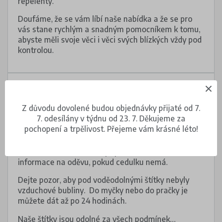
repelenty.
Doufáme, že se vám líbí naše nabídka a že se pro
vás stane rychlým a snadným pomocníkem k tomu,
abyste měli svoje věci i věci svých blízkých vždy pod
kontrolou.
Pokyny
Z důvodu dovolené budou objednávky přijaté od 7.
Štítky vhodné do myčky nádobí nalepte na čistý,
7. odesílány v týdnu od 23. 7. Děkujeme za
suchý a hladký povrch.
pochopení a trpělivost. Přejeme vám krásné léto!
Nalepovací štítky upevněte na oděvu na cedulku
s informacemi o údržbě, případně na tištěné
informace na oděvu, pokud cedulku nemá.
Dejte pozor, aby pod voděodolnými štítky nebyly
vzduchové bubliny. Do myčky nebo do pračky je
můžete dát až po 24 hodinách.
Naše štítky jsou odolné za všech podmínek…