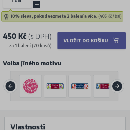
10% sleva, pokud vezmete 2 balení a více.
(405 Kč / bal)
450 Kč
(s DPH)
VLOŽIT DO KOŠÍKU
za 1 balení (70 kusů)
Volba jiného motivu
Vlastnosti