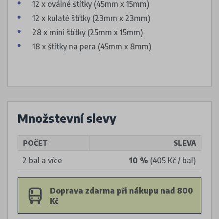
12 x oválné štítky (45mm x 15mm)
12 x kulaté štítky (23mm x 23mm)
28 x mini štítky (25mm x 15mm)
18 x štítky na pera (45mm x 8mm)
Množstevní slevy
POČET
SLEVA
2 bal a více
10 %
(405 Kč / bal)
Doprava zdarma při nákupu nad 800
Kč