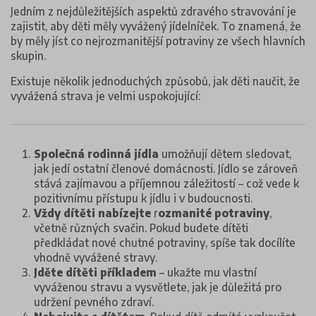
Jedním z nejdůležitějších aspektů zdravého stravování je
zajistit, aby děti měly vyvážený jídelníček. To znamená, že
by měly jíst co nejrozmanitější potraviny ze všech hlavních
skupin.
Existuje několik jednoduchých způsobů, jak děti naučit, že
vyvážená strava je velmi uspokojující:
Společná rodinná jídla
umožňují dětem sledovat,
jak jedí ostatní členové domácnosti. Jídlo se zároveň
stává zajímavou a příjemnou záležitostí – což vede k
pozitivnímu přístupu k jídlu i v budoucnosti.
Vždy dítěti nabízejte
r
ozmanité potraviny
,
včetně různých svačin. Pokud budete dítěti
předkládat nové chutné potraviny, spíše tak docílíte
vhodně vyvážené stravy.
Jděte dítěti příkladem
– ukažte mu vlastní
vyváženou stravu a vysvětlete, jak je důležitá pro
udržení pevného zdraví.