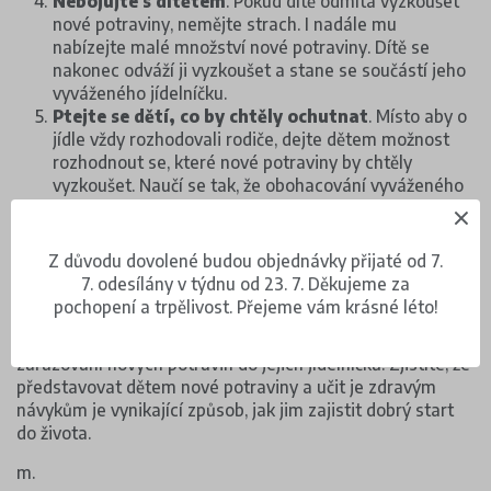
Nebojujte s dítětem
. Pokud dítě odmítá vyzkoušet
nové potraviny, nemějte strach. I nadále mu
nabízejte malé množství nové potraviny. Dítě se
nakonec odváží ji vyzkoušet a stane se součástí jeho
vyváženého jídelníčku.
Ptejte se dětí, co by chtěly ochutnat
. Místo aby o
jídle vždy rozhodovali rodiče, dejte dětem možnost
rozhodnout se, které nové potraviny by chtěly
vyzkoušet. Naučí se tak, že obohacování vyváženého
jídelníčku o nové potraviny jim může přinášet
uspokojení.
Z důvodu dovolené budou objednávky přijaté od 7.
Dětem prospívá, pokud jedí rozmanitou stravu, a
7. odesílány v týdnu od 23. 7. Děkujeme za
ochutnávat nové věci je zároveň baví. Malé děti mohou
pochopení a trpělivost. Přejeme vám krásné léto!
mít samozřejmě období, kdy se zdá, že by nejradši jedly
pořád to samé, ale mělo byt to být vyváženo pokusy o
zařazování nových potravin do jejich jídelníčků. Zjistíte, že
představovat dětem nové potraviny a učit je zdravým
návykům je vynikající způsob, jak jim zajistit dobrý start
do života.
m.