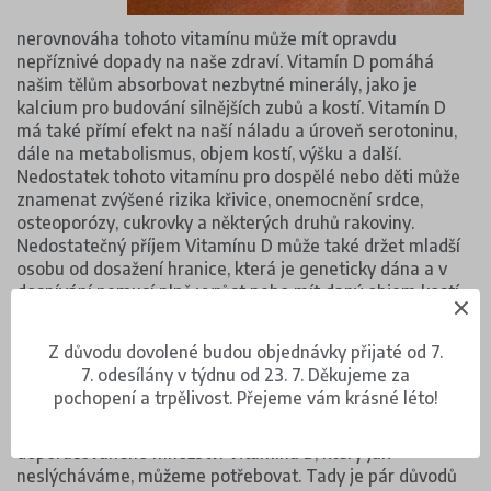
nerovnováha tohoto vitamínu může mít opravdu
nepříznivé dopady na naše zdraví. Vitamín D pomáhá
našim tělům absorbovat nezbytné minerály, jako je
kalcium pro budování silnějších zubů a kostí. Vitamín D
má také přímí efekt na naší náladu a úroveň serotoninu,
dále na metabolismus, objem kostí, výšku a další.
Nedostatek tohoto vitamínu pro dospělé nebo děti může
znamenat zvýšené rizika křivice, onemocnění srdce,
osteoporózy, cukrovky a některých druhů rakoviny.
Nedostatečný příjem Vitamínu D může také držet mladší
osobu od dosažení hranice, která je geneticky dána a v
dospívání nemusí plně vyrůst nebo mít daný objem kostí.
Je doporučováno, aby dítě dostávalo až 400 IUS Vitamínu
D denně, ale studie nyní ukazují, že toto číslo je nejspíš
Z důvodu dovolené budou objednávky přijaté od 7.
moc nízké a mělo by se spíše pohybovat kolem 800-1000
7. odesílány v týdnu od 23. 7. Děkujeme za
IU denně. Tohoto množství Vitamínu D je nemožné
pochopení a trpělivost. Přejeme vám krásné léto!
dosáhnout konzumací pouze diety a ani dlouhé
vystavování se slunci nestačí na dosažení
doporučovaného množství Vitamínu D, který jak
neslýcháváme, můžeme potřebovat. Tady je pár důvodů