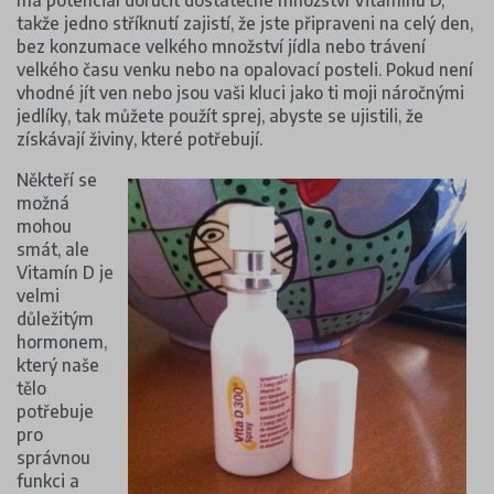
takže jedno stříknutí zajistí, že jste připraveni na celý den,
bez konzumace velkého množství jídla nebo trávení
velkého času venku nebo na opalovací posteli. Pokud není
vhodné jít ven nebo jsou vaši kluci jako ti moji náročnými
jedlíky, tak můžete použít sprej, abyste se ujistili, že
získávají živiny, které potřebují.
Někteří se
možná
mohou
smát, ale
Vitamín D je
velmi
důležitým
hormonem,
který naše
tělo
potřebuje
pro
správnou
funkci a