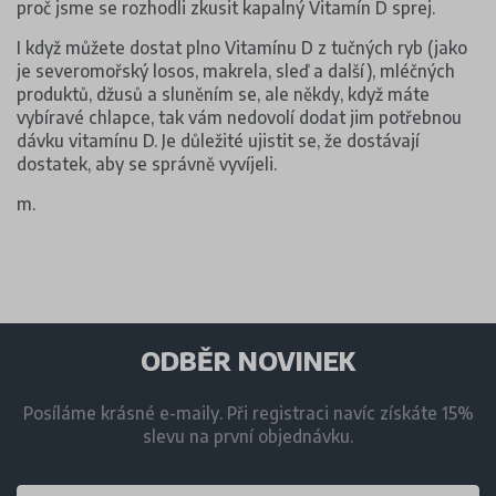
proč jsme se rozhodli zkusit kapalný Vitamín D sprej.
I když můžete dostat plno Vitamínu D z tučných ryb (jako
je severomořský losos, makrela, sleď a další), mléčných
produktů, džusů a sluněním se, ale někdy, když máte
vybíravé chlapce, tak vám nedovolí dodat jim potřebnou
dávku vitamínu D. Je důležité ujistit se, že dostávají
dostatek, aby se správně vyvíjeli.
m.
ODBĚR NOVINEK
Posíláme krásné e-maily. Při registraci navíc získáte 15%
slevu na první objednávku.