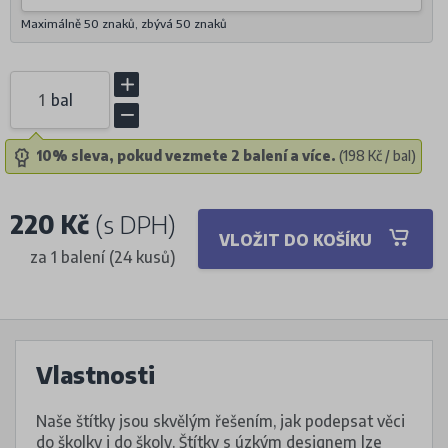
Maximálně 50 znaků, zbývá
50
znaků
bal
10% sleva, pokud vezmete 2 balení a více.
(198 Kč / bal)
220 Kč
(s DPH)
VLOŽIT DO KOŠÍKU
za 1 balení (24 kusů)
Vlastnosti
Naše štítky jsou skvělým řešením, jak podepsat věci
do školky i do školy. Štítky s úzkým designem lze