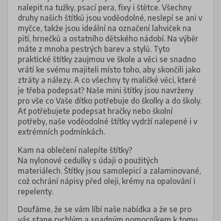
nalepit na tužky, psací pera, fixy i štětce. Všechny
druhy našich štítků jsou voděodolné, neslepí se ani v
myčce, takže jsou ideální na označení lahviček na
pití, hrnečků a ostatního dětského nádobí. Na výběr
máte z mnoha pestrých barev a stylů. Tyto
praktické štítky zaujmou ve škole a věci se snadno
vrátí ke svému majiteli místo toho, aby skončili jako
ztráty a nálezy. A co všechny ty maličké věci, které
je třeba podepsat? Naše mini štítky jsou navrženy
pro vše co Vaše dítko potřebuje do školky a do školy.
Ať potřebujete podepsat hračky nebo školní
potřeby, naše voděodolné štítky vydrží nalepené i v
extrémních podmínkách.
Kam na oblečení nalepíte štítky?
Na nylonové cedulky s údaji o použitých
materiálech. Štítky jsou samolepicí a zalaminované,
což ochrání nápisy před oleji, krémy na opalování i
repelenty.
Doufáme, že se vám líbí naše nabídka a že se pro
vás stane rychlým a snadným pomocníkem k tomu,