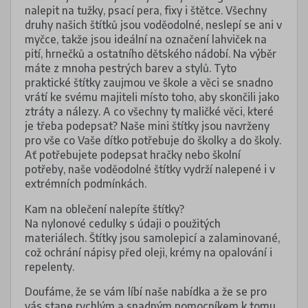
nalepit na tužky, psací pera, fixy i štětce. Všechny
druhy našich štítků jsou voděodolné, neslepí se ani v
myčce, takže jsou ideální na označení lahviček na
pití, hrnečků a ostatního dětského nádobí. Na výběr
máte z mnoha pestrých barev a stylů. Tyto
praktické štítky zaujmou ve škole a věci se snadno
vrátí ke svému majiteli místo toho, aby skončili jako
ztráty a nálezy. A co všechny ty maličké věci, které
je třeba podepsat? Naše mini štítky jsou navrženy
pro vše co Vaše dítko potřebuje do školky a do školy.
Ať potřebujete podepsat hračky nebo školní
potřeby, naše voděodolné štítky vydrží nalepené i v
extrémních podmínkách.
Kam na oblečení nalepíte štítky?
Na nylonové cedulky s údaji o použitých
materiálech. Štítky jsou samolepicí a zalaminované,
což ochrání nápisy před oleji, krémy na opalování i
repelenty.
Doufáme, že se vám líbí naše nabídka a že se pro
vás stane rychlým a snadným pomocníkem k tomu,