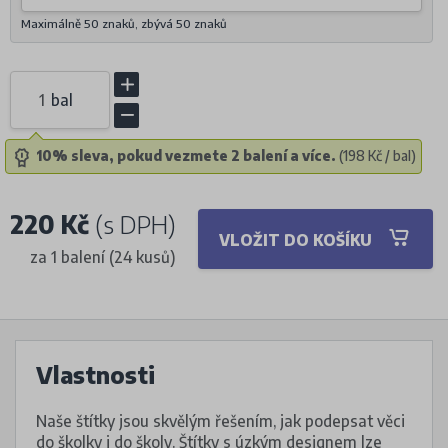
Maximálně 50 znaků, zbývá
50
znaků
bal
10% sleva, pokud vezmete 2 balení a více.
(198 Kč / bal)
220 Kč
(s DPH)
VLOŽIT DO KOŠÍKU
za 1 balení (24 kusů)
Vlastnosti
Naše štítky jsou skvělým řešením, jak podepsat věci
do školky i do školy. Štítky s úzkým designem lze