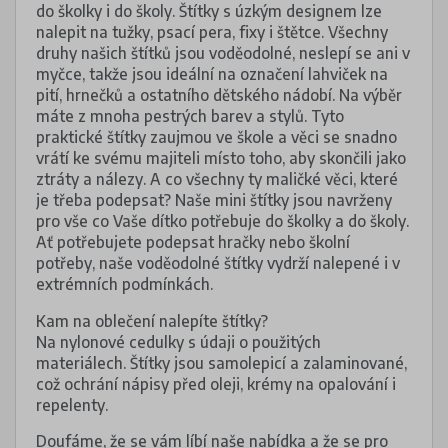
do školky i do školy. Štítky s úzkým designem lze
nalepit na tužky, psací pera, fixy i štětce. Všechny
druhy našich štítků jsou voděodolné, neslepí se ani v
myčce, takže jsou ideální na označení lahviček na
pití, hrnečků a ostatního dětského nádobí. Na výběr
máte z mnoha pestrých barev a stylů. Tyto
praktické štítky zaujmou ve škole a věci se snadno
vrátí ke svému majiteli místo toho, aby skončili jako
ztráty a nálezy. A co všechny ty maličké věci, které
je třeba podepsat? Naše mini štítky jsou navrženy
pro vše co Vaše dítko potřebuje do školky a do školy.
Ať potřebujete podepsat hračky nebo školní
potřeby, naše voděodolné štítky vydrží nalepené i v
extrémních podmínkách.
Kam na oblečení nalepíte štítky?
Na nylonové cedulky s údaji o použitých
materiálech. Štítky jsou samolepicí a zalaminované,
což ochrání nápisy před oleji, krémy na opalování i
repelenty.
Doufáme, že se vám líbí naše nabídka a že se pro