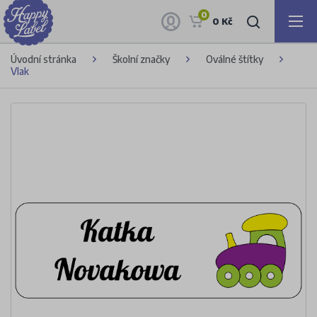
0
0 Kč
Úvodní stránka
Školní značky
Oválné štítky
Vlak