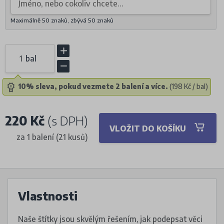
Maximálně 50 znaků, zbývá
50
znaků
bal
10% sleva, pokud vezmete 2 balení a více.
(198 Kč / bal)
220 Kč
(s DPH)
VLOŽIT DO KOŠÍKU
za 1 balení (21 kusů)
Vlastnosti
Naše štítky jsou skvělým řešením, jak podepsat věci