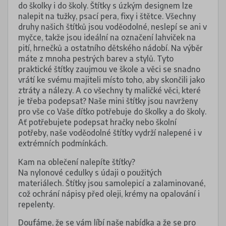
do školky i do školy. Štítky s úzkým designem lze
nalepit na tužky, psací pera, fixy i štětce. Všechny
druhy našich štítků jsou voděodolné, neslepí se ani v
myčce, takže jsou ideální na označení lahviček na
pití, hrnečků a ostatního dětského nádobí. Na výběr
máte z mnoha pestrých barev a stylů. Tyto
praktické štítky zaujmou ve škole a věci se snadno
vrátí ke svému majiteli místo toho, aby skončili jako
ztráty a nálezy. A co všechny ty maličké věci, které
je třeba podepsat? Naše mini štítky jsou navrženy
pro vše co Vaše dítko potřebuje do školky a do školy.
Ať potřebujete podepsat hračky nebo školní
potřeby, naše voděodolné štítky vydrží nalepené i v
extrémních podmínkách.
Kam na oblečení nalepíte štítky?
Na nylonové cedulky s údaji o použitých
materiálech. Štítky jsou samolepicí a zalaminované,
což ochrání nápisy před oleji, krémy na opalování i
repelenty.
Doufáme, že se vám líbí naše nabídka a že se pro