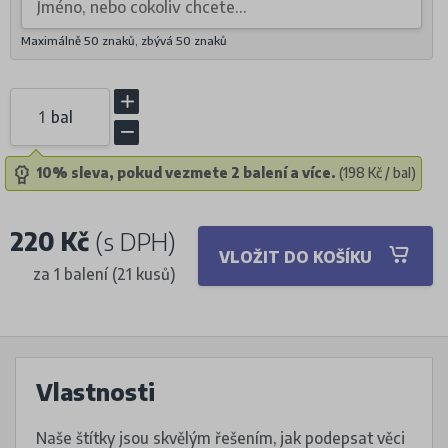
Maximálně 50 znaků, zbývá
50
znaků
bal
10% sleva, pokud vezmete 2 balení a více.
(198 Kč / bal)
220 Kč
(s DPH)
VLOŽIT DO KOŠÍKU
za 1 balení (21 kusů)
Vlastnosti
Naše štítky jsou skvělým řešením, jak podepsat věci