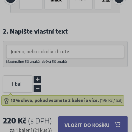
2. Napište vlastní text
Maximálně 50 znaků, zbývá
50
znaků
bal
10% sleva, pokud vezmete 2 balení a více.
(198 Kč / bal)
220 Kč
(s DPH)
VLOŽIT DO KOŠÍKU
za 1 balení (21 kusů)