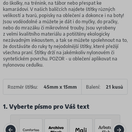
do školky, na trénink, na tábor nebo přespat ke
kamarádovi. V našich balíčcích najdete štítky různých
velikostí a tvarů, popisky na oblečení a dokonce i na boty!
Jsou voděodolné a můžete je dát i do myčky, do pračky,
nebo do mrazáku či mikrovlnné trouby. Jsou vyrobeny
z velmi kvalitního materiálu a potištěny ekologicky
nezávadným inkoustem, a tak se můžete spolehnout na to,
že dostáváte do ruky ty nejodolnější štítky, které přežijí
všechna praní. Štítky drží na jakémkoliv nylonovém či
syntetickém povrchu. POZOR - u oblečení aplikovat na
nylonovou cedulku.
Rozměr štítku:
45mm x 15mm
Balení:
21 kusů
1. Vyberte písmo pro Váš text