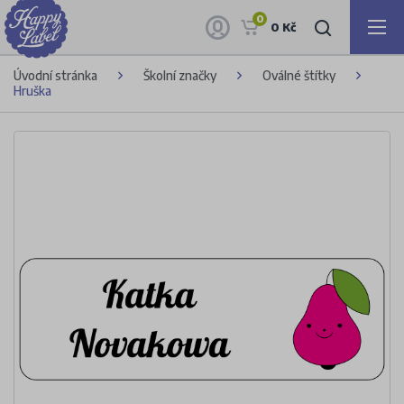
0
0 Kč
Úvodní stránka
Školní značky
Oválné štítky
Hruška