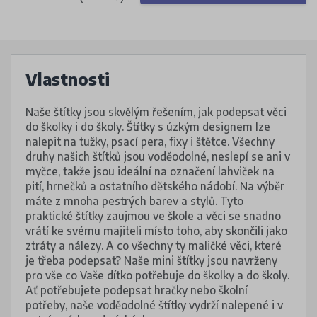
Vlastnosti
Naše štítky jsou skvělým řešením, jak podepsat věci
do školky i do školy. Štítky s úzkým designem lze
nalepit na tužky, psací pera, fixy i štětce. Všechny
druhy našich štítků jsou voděodolné, neslepí se ani v
myčce, takže jsou ideální na označení lahviček na
pití, hrnečků a ostatního dětského nádobí. Na výběr
máte z mnoha pestrých barev a stylů. Tyto
praktické štítky zaujmou ve škole a věci se snadno
vrátí ke svému majiteli místo toho, aby skončili jako
ztráty a nálezy. A co všechny ty maličké věci, které
je třeba podepsat? Naše mini štítky jsou navrženy
pro vše co Vaše dítko potřebuje do školky a do školy.
Ať potřebujete podepsat hračky nebo školní
potřeby, naše voděodolné štítky vydrží nalepené i v