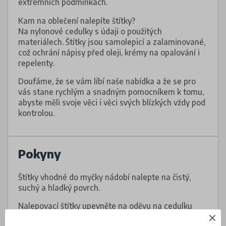
extrémních podmínkách.
Kam na oblečení nalepíte štítky?
Na nylonové cedulky s údaji o použitých
materiálech. Štítky jsou samolepicí a zalaminované,
což ochrání nápisy před oleji, krémy na opalování i
repelenty.
Doufáme, že se vám líbí naše nabídka a že se pro
vás stane rychlým a snadným pomocníkem k tomu,
abyste měli svoje věci i věci svých blízkých vždy pod
kontrolou.
Pokyny
Štítky vhodné do myčky nádobí nalepte na čistý,
suchý a hladký povrch.
Nalepovací štítky upevněte na oděvu na cedulku
s informacemi o údržbě, případně na tištěné