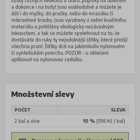
štítky různých velikostí a tvarů, popisky na oblečení
a dokonce i na boty! Jsou voděodolné a můžete je
dát i do myčky, do pračky, nebo do mrazáku či
mikrovlnné trouby. Jsou vyrobeny z velmi kvalitního
materiálu a potištěny ekologicky nezávadným
inkoustem, a tak se můžete spolehnout na to, že
dostáváte do ruky ty nejodolnější štítky, které přežijí
všechna praní. Štítky drží na jakémkoliv nylonovém
či syntetickém povrchu. POZOR - u oblečení
aplikovat na nylonovou cedulku.
Množstevní slevy
POČET
SLEVA
2 bal a více
10 %
(198 Kč / bal)