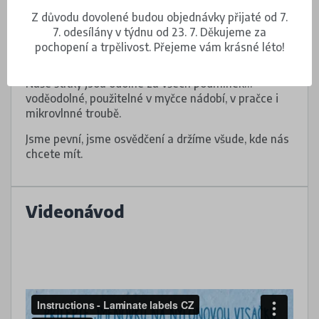
informace na oděvu, pokud cedulku nemá.
Z důvodu dovolené budou objednávky přijaté od 7.
Dejte pozor, aby pod voděodolnými štítky nebyly
7. odesílány v týdnu od 23. 7. Děkujeme za
vzduchové bubliny. Do myčky nebo do pračky je
pochopení a trpělivost. Přejeme vám krásné léto!
můžete dát až po 24 hodinách.
Naše štítky jsou odolné za všech podmínek…
voděodolné, použitelné v myčce nádobí, v pračce i
mikrovlnné troubě.
Jsme pevní, jsme osvědčení a držíme všude, kde nás
chcete mít.
Videonávod