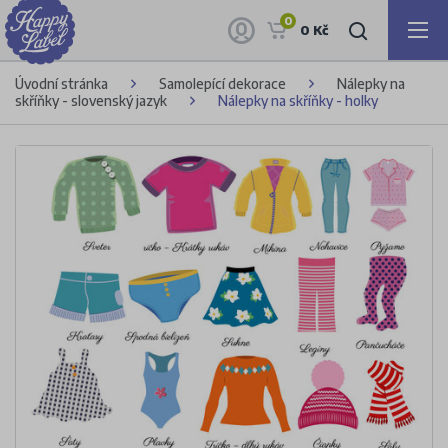
0
0 Kč
Úvodní stránka
Samolepící dekorace
Nálepky na
skříňky - slovenský jazyk
Nálepky na skříňky - holky