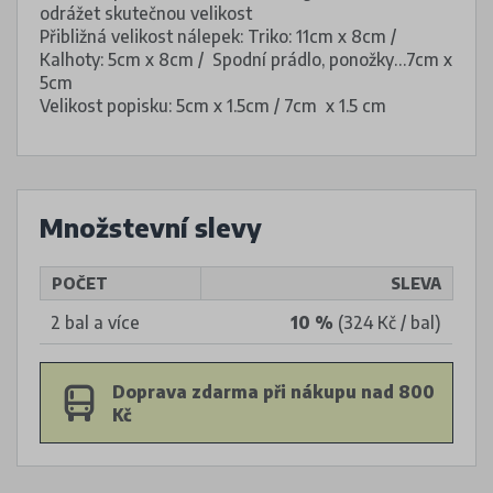
odrážet skutečnou velikost
Přibližná velikost nálepek: Triko: 11cm x 8cm /
Kalhoty: 5cm x 8cm / Spodní prádlo, ponožky…7cm x
5cm
Velikost popisku: 5cm x 1.5cm / 7cm x 1.5 cm
Množstevní slevy
POČET
SLEVA
2 bal a více
10 %
(324 Kč / bal)
Doprava zdarma při nákupu nad 800
Kč