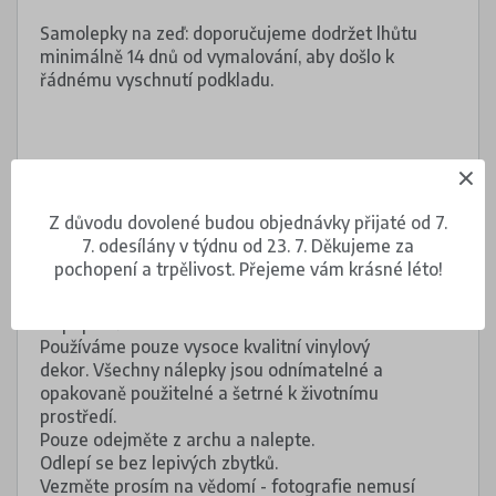
Samolepky na zeď: doporučujeme dodržet lhůtu
minimálně 14 dnů od vymalování, aby došlo k
řádnému vyschnutí podkladu.
Z důvodu dovolené budou objednávky přijaté od 7.
Popis produktu
7. odesílány v týdnu od 23. 7. Děkujeme za
pochopení a trpělivost. Přejeme vám krásné léto!
Sada nálepek na skříňky zahrnuje: 19 nálepek a
19 popisků.
Používáme pouze vysoce kvalitní vinylový
dekor. Všechny nálepky jsou odnímatelné a
opakovaně použitelné a šetrné k životnímu
prostředí.
Pouze odejměte z archu a nalepte.
Odlepí se bez lepivých zbytků.
Vezměte prosím na vědomí - fotografie nemusí