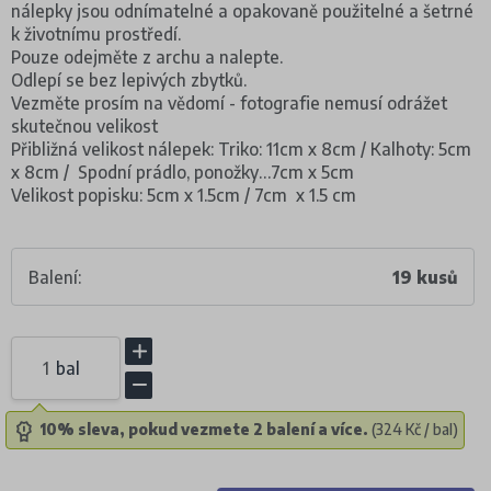
nálepky jsou odnímatelné a opakovaně použitelné a šetrné
k životnímu prostředí.
Pouze odejměte z archu a nalepte.
Odlepí se bez lepivých zbytků.
Vezměte prosím na vědomí - fotografie nemusí odrážet
skutečnou velikost
Přibližná velikost nálepek: Triko: 11cm x 8cm / Kalhoty: 5cm
x 8cm / Spodní prádlo, ponožky…7cm x 5cm
Velikost popisku: 5cm x 1.5cm / 7cm x 1.5 cm
Balení:
19 kusů
bal
10% sleva, pokud vezmete 2 balení a více.
(324 Kč / bal)