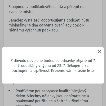
Sloupnout z podkladového plata a přilepit na
zvolené místo.
Samolepky na zeď: doporučujeme dodržet lhůtu
minimálně 14 dnů od vymalování, aby došlo k
řádnému vyschnutí podkladu.
Z důvodu dovolené budou objednávky přijaté od 7.
Popis produktu
7. odesílány v týdnu od 23. 7. Děkujeme za
pochopení a trpělivost. Přejeme vám krásné léto!
Sada nálepek na skříňky zahrnuje: 19 nálepek a
19 popisků.
Používáme pouze vysoce kvalitní vinylový
dekor. Všechny nálepky jsou odnímatelné a
opakovaně použitelné a šetrné k životnímu
prostředí.