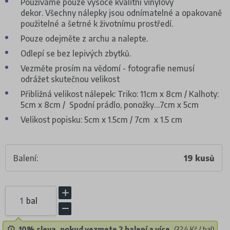
Používáme pouze vysoce kvalitní vinylový
dekor. Všechny nálepky jsou odnímatelné a opakovaně
použitelné a šetrné k životnímu prostředí.
Pouze odejměte z archu a nalepte.
Odlepí se bez lepivých zbytků.
Vezměte prosím na vědomí - fotografie nemusí
odrážet skutečnou velikost
Přibližná velikost nálepek: Triko: 11cm x 8cm / Kalhoty:
5cm x 8cm / Spodní prádlo, ponožky…7cm x 5cm
Velikost popisku: 5cm x 1.5cm / 7cm x 1.5 cm
Balení:
19 kusů
bal
10% sleva, pokud vezmete 2 balení a více.
(324 Kč / bal)