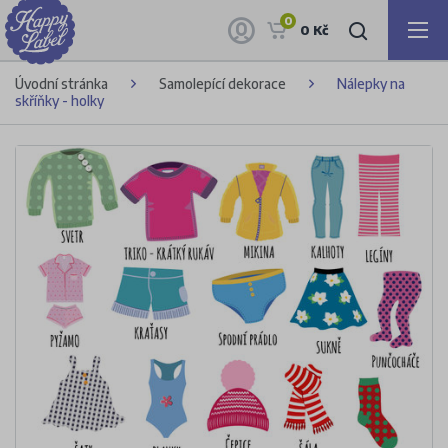
0
0 Kč
Úvodní stránka
Samolepící dekorace
Nálepky na
skříňky - holky