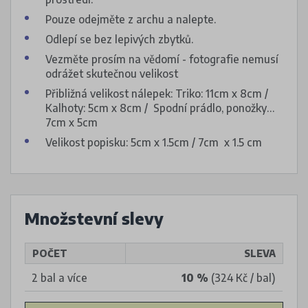
Pouze odejměte z archu a nalepte.
Odlepí se bez lepivých zbytků.
Vezměte prosím na vědomí - fotografie nemusí
odrážet skutečnou velikost
Přibližná velikost nálepek: Triko: 11cm x 8cm /
Kalhoty: 5cm x 8cm / Spodní prádlo, ponožky…
7cm x 5cm
Velikost popisku: 5cm x 1.5cm / 7cm x 1.5 cm
Množstevní slevy
POČET
SLEVA
2 bal a více
10 %
(324 Kč / bal)