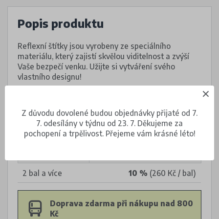
Popis produktu
Reflexní štítky jsou vyrobeny ze speciálního
materiálu, který zajistí skvělou viditelnost a zvýší
Vaše bezpečí venku. Užijte si vytváření svého
vlastního designu!
Z důvodu dovolené budou objednávky přijaté od 7.
7. odesílány v týdnu od 23. 7. Děkujeme za
Množstevní slevy
pochopení a trpělivost. Přejeme vám krásné léto!
POČET
SLEVA
2 bal a více
10 %
(260 Kč / bal)
Doprava zdarma při nákupu nad 800
Kč