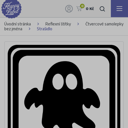
0
0 Kč
Úvodní stránka
Reflexní štítky
Čtvercové samolepky
bez jména
Strašidlo