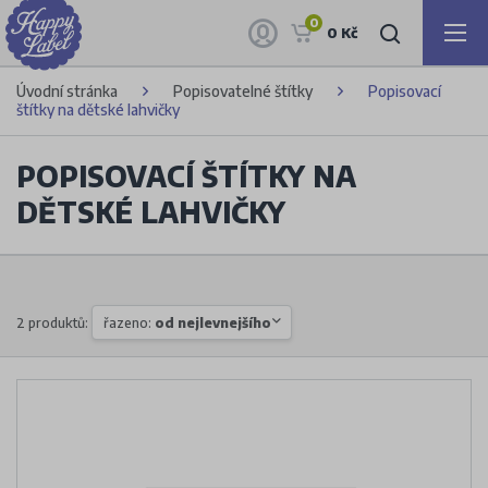
0
0 Kč
Úvodní stránka
Popisovatelné štítky
Popisovací
štítky na dětské lahvičky
POPISOVACÍ ŠTÍTKY NA
DĚTSKÉ LAHVIČKY
2 produktů:
řazeno:
od nejlevnejšího