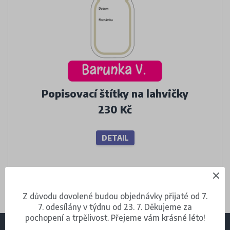
Popisovací štítky na lahvičky
230 Kč
DETAIL
Z důvodu dovolené budou objednávky přijaté od 7.
7. odesílány v týdnu od 23. 7. Děkujeme za
pochopení a trpělivost. Přejeme vám krásné léto!