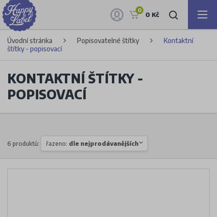
0
0 Kč
Úvodní stránka
Popisovatelné štítky
Kontaktní
štítky - popisovací
KONTAKTNÍ ŠTÍTKY -
POPISOVACÍ
6 produktů:
řazeno:
dle nejprodávanějších