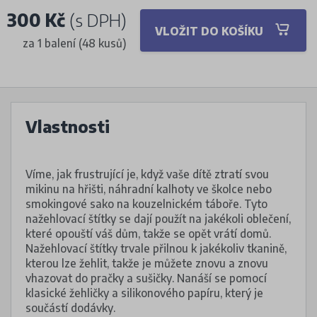
300 Kč
(s DPH)
VLOŽIT DO KOŠÍKU
za 1 balení (48 kusů)
Vlastnosti
Víme, jak frustrující je, když vaše dítě ztratí svou
mikinu na hřišti, náhradní kalhoty ve školce nebo
smokingové sako na kouzelnickém táboře. Tyto
nažehlovací štítky se dají použít na jakékoli oblečení,
které opouští váš dům, takže se opět vrátí domů.
Nažehlovací štítky trvale přilnou k jakékoliv tkanině,
kterou lze žehlit, takže je můžete znovu a znovu
vhazovat do pračky a sušičky. Nanáší se pomocí
klasické žehličky a silikonového papíru, který je
součástí dodávky.