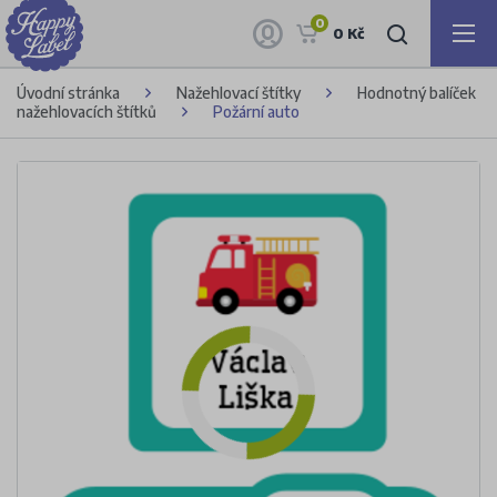
0
0 Kč
Úvodní stránka
Nažehlovací štítky
Hodnotný balíček
nažehlovacích štítků
Požární auto