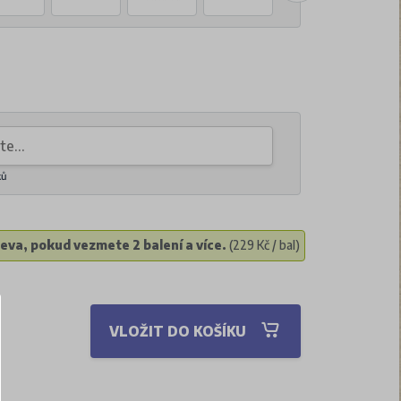
ků
eva, pokud vezmete 2 balení a více.
(229 Kč / bal)
VLOŽIT DO KOŠÍKU