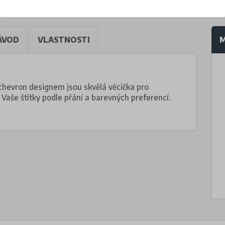
ÁVOD
VLASTNOSTI
M
 chevron designem jsou skvělá věcička pro
 Vaše štítky podle přání a barevných preferencí.