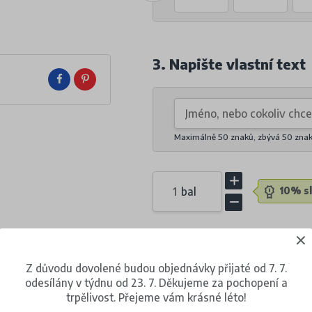
3. Napište vlastní text
Maximálně 50 znaků, zbývá
50
zna
bal
10% sl
254 Kč
(s DPH)
Z důvodu dovolené budou objednávky přijaté od 7. 7.
za 1 balení (23 kusů)
odesílány v týdnu od 23. 7. Děkujeme za pochopení a
trpělivost. Přejeme vám krásné léto!