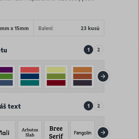
mm x 15mm
Balení:
23 kusů
etu
1
2
áš text
1
2