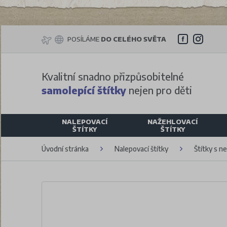
POSÍLÁME
DO CELÉHO SVĚTA
Kvalitní snadno přizpůsobitelné
samolepící štítky
nejen pro děti
NALEPOVACÍ
NAŽEHLOVACÍ
ŠTÍTKY
ŠTÍTKY
Úvodní stránka
Nalepovací štítky
Štítky s n