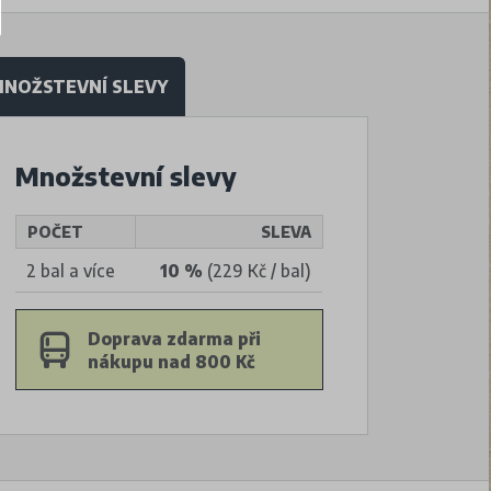
NOŽSTEVNÍ SLEVY
Množstevní slevy
POČET
SLEVA
2 bal a více
10 %
(229 Kč / bal)
Doprava zdarma při
nákupu nad 800 Kč