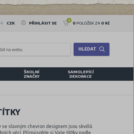
0
CZK
PŘIHLÁSIT SE
0
POLOŽEK ZA
0 Kč
HLEDAT
ŠKOLNÍ
SAMOLEPÍCÍ
ZNAČKY
DEKORACE
TÍTKY
ky se slavným chevron designem jsou skvělá
ních věcí. Přizpůsobte si Vaše štítky podle