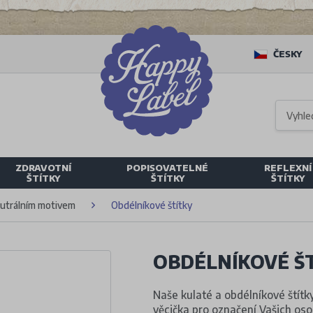
ČESKY
ZDRAVOTNÍ
POPISOVATELNÉ
REFLEXNÍ
ŠTÍTKY
ŠTÍTKY
ŠTÍTKY
eutrálním motivem
Obdélníkové štítky
OBDÉLNÍKOVÉ Š
Naše kulaté a obdélníkové štít
věcička pro označení Vašich osob