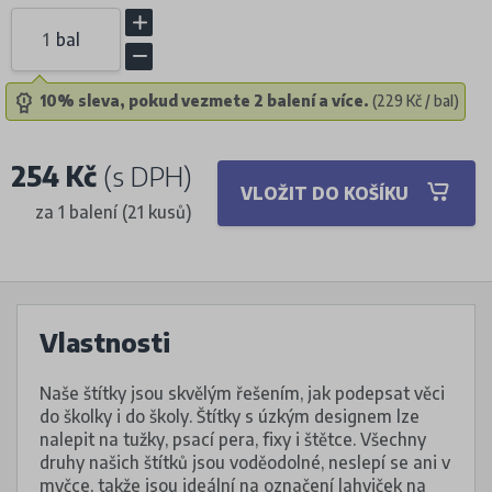
bal
10% sleva, pokud vezmete 2 balení a více.
(229 Kč / bal)
254 Kč
(s DPH)
VLOŽIT DO KOŠÍKU
za 1 balení (21 kusů)
Vlastnosti
Naše štítky jsou skvělým řešením, jak podepsat věci
do školky i do školy. Štítky s úzkým designem lze
nalepit na tužky, psací pera, fixy i štětce. Všechny
druhy našich štítků jsou voděodolné, neslepí se ani v
myčce, takže jsou ideální na označení lahviček na