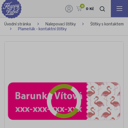
0
0 Kč
Úvodní stránka
Nalepovací štítky
Štítky s kontaktem
Plameňák - kontaktní štítky