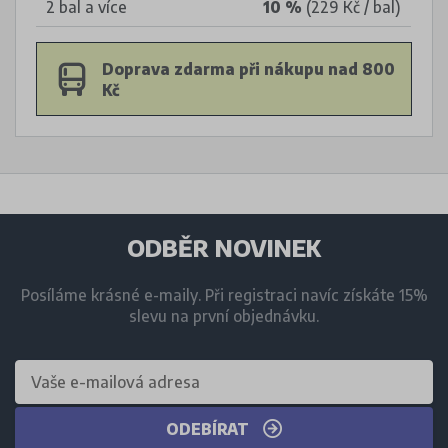
2 bal a více
10 %
(229 Kč / bal)
Doprava zdarma při nákupu nad 800
Kč
ODBĚR NOVINEK
Posíláme krásné e-maily. Při registraci navíc získáte 15%
slevu na první objednávku.
ODEBÍRAT