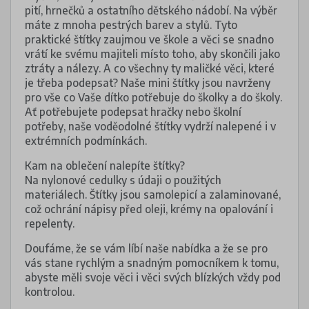
pití, hrnečků a ostatního dětského nádobí. Na výběr
máte z mnoha pestrých barev a stylů. Tyto
praktické štítky zaujmou ve škole a věci se snadno
vrátí ke svému majiteli místo toho, aby skončili jako
ztráty a nálezy. A co všechny ty maličké věci, které
je třeba podepsat? Naše mini štítky jsou navrženy
pro vše co Vaše dítko potřebuje do školky a do školy.
Ať potřebujete podepsat hračky nebo školní
potřeby, naše voděodolné štítky vydrží nalepené i v
extrémních podmínkách.
Kam na oblečení nalepíte štítky?
Na nylonové cedulky s údaji o použitých
materiálech. Štítky jsou samolepicí a zalaminované,
což ochrání nápisy před oleji, krémy na opalování i
repelenty.
Doufáme, že se vám líbí naše nabídka a že se pro
vás stane rychlým a snadným pomocníkem k tomu,
abyste měli svoje věci i věci svých blízkých vždy pod
kontrolou.