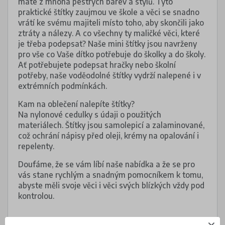
máte z mnoha pestrých barev a stylů. Tyto
praktické štítky zaujmou ve škole a věci se snadno
vrátí ke svému majiteli místo toho, aby skončili jako
ztráty a nálezy. A co všechny ty maličké věci, které
je třeba podepsat? Naše mini štítky jsou navrženy
pro vše co Vaše dítko potřebuje do školky a do školy.
Ať potřebujete podepsat hračky nebo školní
potřeby, naše voděodolné štítky vydrží nalepené i v
extrémních podmínkách.
Kam na oblečení nalepíte štítky?
Na nylonové cedulky s údaji o použitých
materiálech. Štítky jsou samolepicí a zalaminované,
což ochrání nápisy před oleji, krémy na opalování i
repelenty.
Doufáme, že se vám líbí naše nabídka a že se pro
vás stane rychlým a snadným pomocníkem k tomu,
abyste měli svoje věci i věci svých blízkých vždy pod
kontrolou.