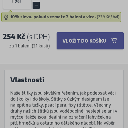
bal
10% sleva, pokud vezmete 2 balení a více.
(229 Kč / bal)
254 Kč
(s DPH)
VLOŽIT DO KOŠÍKU
za 1 balení (21 kusů)
Vlastnosti
Naše štítky jsou skvělým řešením, jak podepsat věci
do školky i do školy. Štítky s úzkým designem lze
nalepit na tužky, psací pera, fixy i štětce. Všechny
druhy našich štítků jsou voděodolné, neslepí se ani v
myčce, takže jsou ideální na označení lahviček na
pití, hrnečků a ostatního dětského nádobí. Na výběr