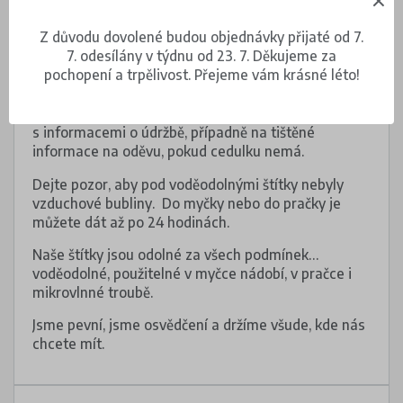
Pokyny
Z důvodu dovolené budou objednávky přijaté od 7.
7. odesílány v týdnu od 23. 7. Děkujeme za
Štítky vhodné do myčky nádobí nalepte na čistý,
pochopení a trpělivost. Přejeme vám krásné léto!
suchý a hladký povrch.
Nalepovací štítky upevněte na oděvu na cedulku
s informacemi o údržbě, případně na tištěné
informace na oděvu, pokud cedulku nemá.
Dejte pozor, aby pod voděodolnými štítky nebyly
vzduchové bubliny. Do myčky nebo do pračky je
můžete dát až po 24 hodinách.
Naše štítky jsou odolné za všech podmínek…
voděodolné, použitelné v myčce nádobí, v pračce i
mikrovlnné troubě.
Jsme pevní, jsme osvědčení a držíme všude, kde nás
chcete mít.