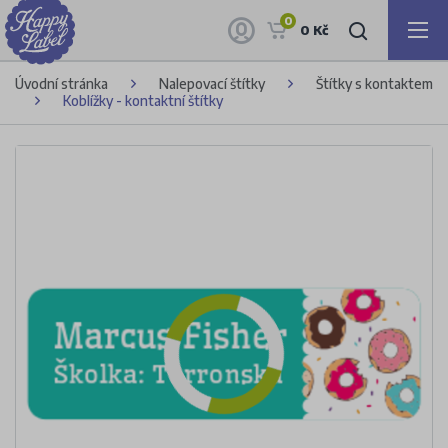
0
0 Kč
Úvodní stránka
Nalepovací štítky
Štítky s kontaktem
Koblížky - kontaktní štítky