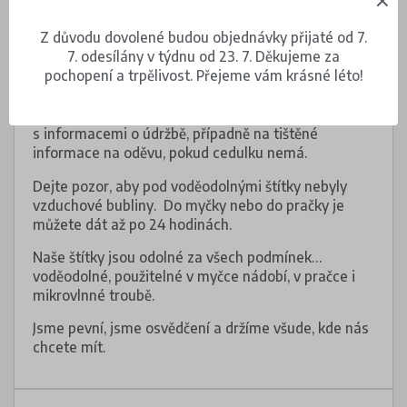
Pokyny
Z důvodu dovolené budou objednávky přijaté od 7.
7. odesílány v týdnu od 23. 7. Děkujeme za
Štítky vhodné do myčky nádobí nalepte na čistý,
pochopení a trpělivost. Přejeme vám krásné léto!
suchý a hladký povrch.
Nalepovací štítky upevněte na oděvu na cedulku
s informacemi o údržbě, případně na tištěné
informace na oděvu, pokud cedulku nemá.
Dejte pozor, aby pod voděodolnými štítky nebyly
vzduchové bubliny. Do myčky nebo do pračky je
můžete dát až po 24 hodinách.
Naše štítky jsou odolné za všech podmínek…
voděodolné, použitelné v myčce nádobí, v pračce i
mikrovlnné troubě.
Jsme pevní, jsme osvědčení a držíme všude, kde nás
chcete mít.