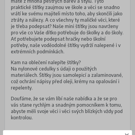
máte z mnoha pestrých barev a stylů. Tyto
praktické štítky zaujmou ve škole a věci se snadno
vrátí ke svému majiteli místo toho, aby skončili jako
ztráty a nálezy. A co všechny ty maličké věci, které
je třeba podepsat? Naše mini štítky jsou navrženy
pro vše co Vaše dítko potřebuje do školky a do školy.
Ať potřebujete podepsat hračky nebo školní
potřeby, naše voděodolné štítky vydrží nalepené i v
extrémních podmínkách.
Kam na oblečení nalepíte štítky?
Na nylonové cedulky s údaji o použitých
materiálech. Štítky jsou samolepicí a zalaminované,
což ochrání nápisy před oleji, krémy na opalování i
repelenty.
Doufáme, že se vám líbí naše nabídka a že se pro
vás stane rychlým a snadným pomocníkem k tomu,
abyste měli svoje věci i věci svých blízkých vždy pod
kontrolou.