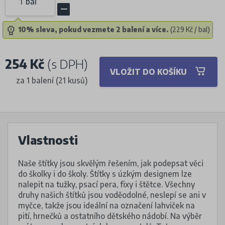
bal
10% sleva, pokud vezmete 2 balení a více.
(229 Kč / bal)
254 Kč
(s DPH)
VLOŽIT DO KOŠÍKU
za 1 balení (21 kusů)
Vlastnosti
Naše štítky jsou skvělým řešením, jak podepsat věci
do školky i do školy. Štítky s úzkým designem lze
nalepit na tužky, psací pera, fixy i štětce. Všechny
druhy našich štítků jsou voděodolné, neslepí se ani v
myčce, takže jsou ideální na označení lahviček na
pití, hrnečků a ostatního dětského nádobí. Na výběr