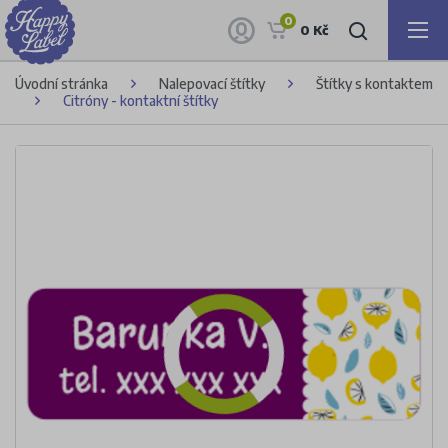
0
0 Kč
Úvodní stránka
Nalepovací štítky
Štítky s kontaktem
Citróny - kontaktní štítky