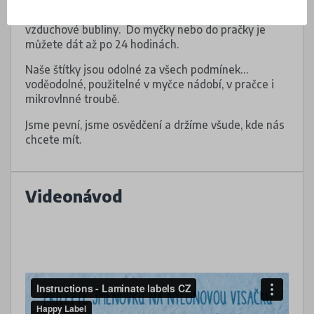
Dejte pozor, aby pod voděodolnými štítky nebyly
vzduchové bubliny. Do myčky nebo do pračky je
můžete dát až po 24 hodinách.
Naše štítky jsou odolné za všech podmínek…
voděodolné, použitelné v myčce nádobí, v pračce i
mikrovlnné troubě.
Jsme pevní, jsme osvědčení a držíme všude, kde nás
chcete mít.
Videonávod