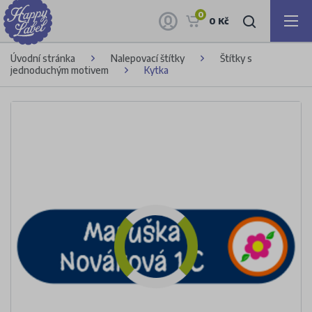
0
0 Kč
Úvodní stránka
Nalepovací štítky
Štítky s
jednoduchým motivem
Kytka