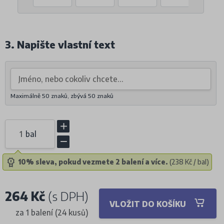
3. Napište vlastní text
Maximálně 50 znaků, zbývá
50
znaků
bal
10% sleva, pokud vezmete 2 balení a více.
(238 Kč / bal)
264 Kč
(s DPH)
VLOŽIT DO KOŠÍKU
za 1 balení (24 kusů)