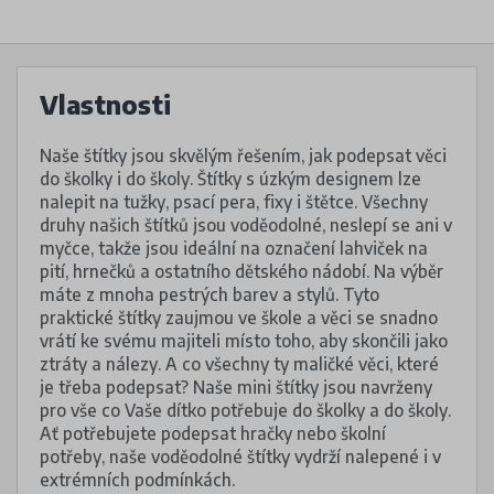
Vlastnosti
Naše štítky jsou skvělým řešením, jak podepsat věci
do školky i do školy. Štítky s úzkým designem lze
nalepit na tužky, psací pera, fixy i štětce. Všechny
druhy našich štítků jsou voděodolné, neslepí se ani v
myčce, takže jsou ideální na označení lahviček na
pití, hrnečků a ostatního dětského nádobí. Na výběr
máte z mnoha pestrých barev a stylů. Tyto
praktické štítky zaujmou ve škole a věci se snadno
vrátí ke svému majiteli místo toho, aby skončili jako
ztráty a nálezy. A co všechny ty maličké věci, které
je třeba podepsat? Naše mini štítky jsou navrženy
pro vše co Vaše dítko potřebuje do školky a do školy.
Ať potřebujete podepsat hračky nebo školní
potřeby, naše voděodolné štítky vydrží nalepené i v
extrémních podmínkách.